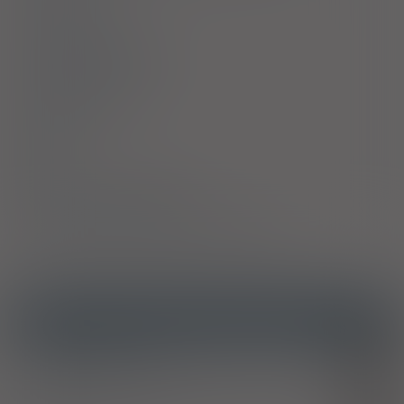
Ciąża i laktacja
Działania niepożądane
Przedawkowanie
Działanie
Skład
Podmiot Odpowiedzialny
Pozwolenie na dopuszczenie do obrotu
ICD10
Ostra reakcja na stres
F43.0
Nieorganiczne zaburzenia snu
F51