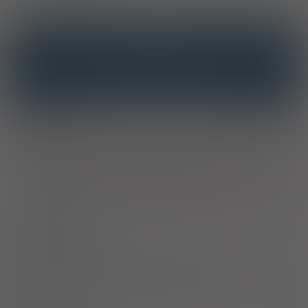
OPIS
INTERAKCJE
INTERAKCJE Z SUBSTANCJAMI CZYNNYMI
INTERAKCJE Z WIELOMA PRODUKTAMI
Wskazania
Tradycyjny produkt leczniczy roślinny do stosowania w
wymienionych wskazaniach, wynikających wyłącznie z jego
długotrwałego stosowania. Tradycyjny produkt leczniczy
roślinny stosowany w łagodnych stanach napięcia nerwowego
oraz w okresowych trudnościach z zasypianiem.
Dawkowanie
Przeciwwskazania
Ostrzeżenia specjalne / Środki ostrożności
Interakcje