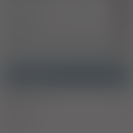
Zaburzenia zasypiania i utrzymania snu [bezsenność]
G47.0
Nerwowość
R45.0
Niepokój i pobudzenie
R45.1
Nadmierny niepokój i skupianie się na wydarzeniach
R46.6
stresowych
Lek uspokajający, nasenny i przeciwlękowy, nieokreślony
Y47.9
ATC
Ostrzeżenia specjalne
Alkohol
Antykoncepcja
Laktacja
A