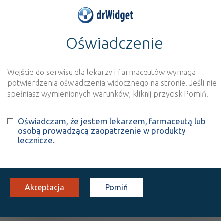
Oświadczenie
>
Baza produktów
>
Informacja o produkcie
Nervosan fix
Wejście do serwisu dla lekarzy i farmaceutów wymaga
Szukaj
Wyszukaj produkt
potwierdzenia oświadczenia widocznego na stronie. Jeśli nie
spełniasz wymienionych warunków, kliknij przycisk Pomiń.
Nervosan fix
Oświadczam, że jestem lekarzem, farmaceutą lub
osobą prowadzącą zaopatrzenie w produkty
Chamomile
Melissa extract
Mint extract
+
+
+
lecznicze.
Valeriana extract
zioła do zaparzania
2 g
20 sasz. 2 g
Doustnie
100%
Akceptacja
Pomiń
OTC
11,76