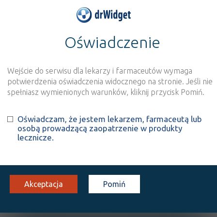
Oświadczenie
>
Baza produktów
>
Informacja o produkcie
Osmolakton
Wejście do serwisu dla lekarzy i farmaceutów wymaga
Szukaj
Wyszukaj produkt
potwierdzenia oświadczenia widocznego na stronie. Jeśli nie
spełniasz wymienionych warunków, kliknij przycisk Pomiń.
Osmolakton
Oświadczam, że jestem lekarzem, farmaceutą lub
osobą prowadzącą zaopatrzenie w produkty
prosz. do przyg. roztw.
10 sasz.
Doustnie
lecznicze.
100%
ŚŻ
27,80
Akceptacja
Pomiń
OPIS