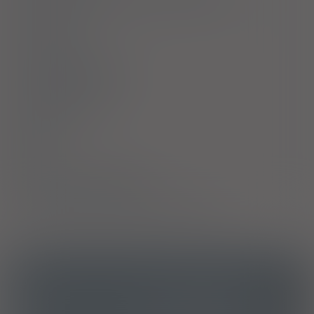
Interakcje
Ciąża i laktacja
Działania niepożądane
Przedawkowanie
Działanie
Skład
Podmiot Odpowiedzialny
Pozwolenie na dopuszczenie do obrotu
ICD10
Osteoporoza pomenopauzalna
M81.0