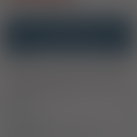
OPIS
INTERAKCJE
INTERAKCJE Z SUBSTANCJAMI CZYNNYMI
INTERAKCJE Z WIELOMA PRODUKTAMI
Wskazania
Leczenie osteoporozy u kobiet po menopauzie, ze
zwiększonym ryzykiem złamań. Wykazano zmniejszenie ryzyka
złamań kręgów; skuteczność w zapobieganiu złamaniom szyjki
kości udowej nie została ustalona.
Dawkowanie
Uwagi
Przeciwwskazania
Ostrzeżenia specjalne / Środki ostrożności