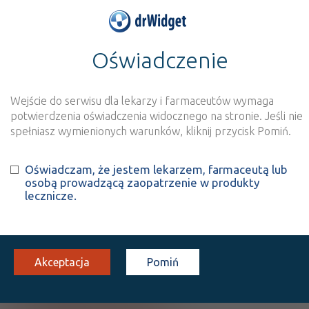
Oświadczenie
>
Baza produktów
>
Informacja o produkcie
Ossica
Wejście do serwisu dla lekarzy i farmaceutów wymaga
Szukaj
Wyszukaj produkt
potwierdzenia oświadczenia widocznego na stronie. Jeśli nie
spełniasz wymienionych warunków, kliknij przycisk Pomiń.
Ossica
Oświadczam, że jestem lekarzem, farmaceutą lub
osobą prowadzącą zaopatrzenie w produkty
Ibandronic acid
lecznicze.
tabl. powl.
150 mg
3 szt.
Doustnie
100%
Rx
61,30
Akceptacja
Pomiń
Pokaż wszystkie dawki leku