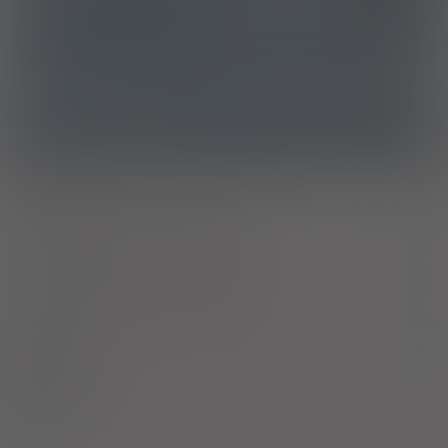
ATC
M05BA06 - Kwas ibandronowy
Ostrzeżenia specjalne
Laktacja
Ciąża - trymestr 1 - Kategoria C
Ciąża - trymestr 2 - Kategoria C
Ciąża - trymestr 3 - Kategoria C
Wykaz B
Nabiał