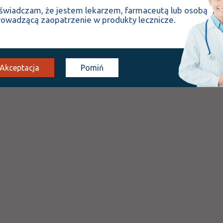
świadczam, że jestem lekarzem, farmaceutą lub osobą
rowadzącą zaopatrzenie w produkty lecznicze.
Akceptacja
Pomiń