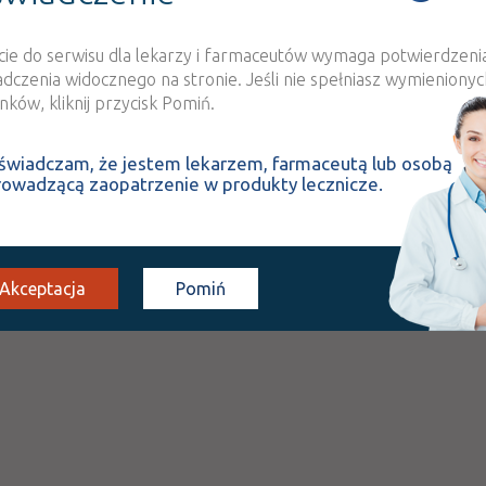
cie do serwisu dla lekarzy i farmaceutów wymaga potwierdzeni
adczenia widocznego na stronie. Jeśli nie spełniasz wymienionyc
ków, kliknij przycisk Pomiń.
świadczam, że jestem lekarzem, farmaceutą lub osobą
rowadzącą zaopatrzenie w produkty lecznicze.
Akceptacja
Pomiń