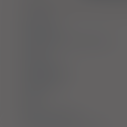
Krótkotrwałe leczenie bólu o małym i umiarkowanym 
miesiączkowe; bóle zębów; bóle po zabiegach stomatologi
Dawkowanie
Przeciwwskazania
Ostrzeżenia specjalne / Środki ostrożności
Interakcje
Ciąża i laktacja
Działania niepożądane
Przedawkowanie
Działanie
Skład
Podmiot Odpowiedzialny