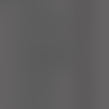
; bóle
Ostre zapalenie nosa i gardła
ypy.
J00
(przeziębienie)
Ostre zapalenie zatoki czołowej
J01.1
Grypa z innymi objawami wywołana
przez inny zidentyfikowany wirus
J10.8
grypy
Grypa, wirus niezidentyfikowany
J11
Grypa z innymi objawami ze strony
układu oddechowego wywołana
J11.1
przez niezidentyfikowany wirus
Grypa z innymi objawami wywołana
J11.8
przez niezidentyfikowany wirus
Zespół ząbkowania
K00.7
Choroby miazgi i tkanek
K04
okołowierzchołkowych
Zapalenie zębodołu szczęki i
K10.3
żuchwy
Zespół jelita drażliwego
K58