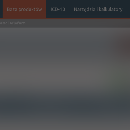
Baza produktów
ICD-10
Narzędzia i kalkulatory
amol Aflofarm
Sz
OTC
Doustnie
INTERAKCJE Z
INTERAKCJE Z WIEL
SUBSTANCJAMI CZYNNYMI
PRODUKTAMI