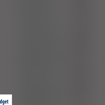
Serododatnie reumatoidalne
M05
zapalenie stawów
Inne reumatoidalne zapalenia
M06
stawów
Artropatie łuszczycowe i
M07
towarzyszące chorobom jelit
Młodzieńcze zapalenie stawów
M08
Młodzieńcze reumatoidalne
M08.0
zapalenie stawów
Młodzieńcze zapalenie stawów w
przebiegu chorób sklasyfikowanych
M09
gdzie indziej
Zwyrodnienie wielostawowe
M15
Koksartroza [choroba
M16
zwyrodnieniowa stawu biodrowego]
Gonartroza [choroba
M17
zwyrodnieniowa stawu kolanowego]
Choroba zwyrodnieniowa