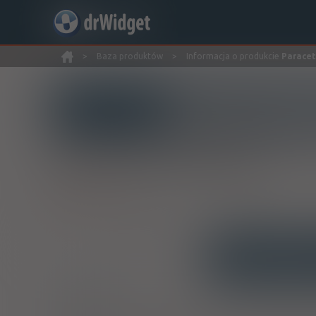
>
Baza produktów
>
Informacja o produkcie
Paracet
Wyszukaj produkt
Paracetamol Aflofarm
Paracetamol
tabl.
500 mg
10 szt.
INTERAKCJE
OPIS
Wskazania