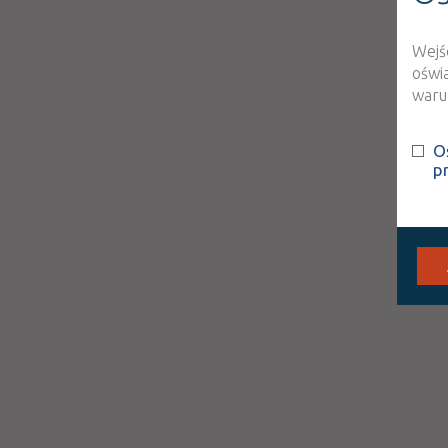
Wejś
oświ
warun
O
p