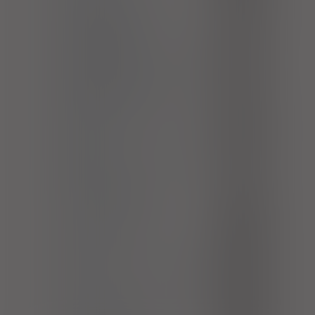
Nieokreślona kolka nerkowa
N23
Pierwotne bolesne
N94.4
miesiączkowanie
Wtórne bolesne miesiączkowanie
N94.5
Bolesne miesiączkowanie,
N94.6
nieokreślone
Ból gardła i w klatce piersiowej
R07
Ból gardła
R07.0
Gorączka o innej lub nieznanej
R50
przyczynie
Gorączka z dreszczami
R50.0
Gorączka, nieokreślona
R50.9
Ból głowy
R51
Ból niesklasyfikowany gdzie indziej
R52
Ból ostry
R52.0
Przewlekły ból nieustępujący
R52.1