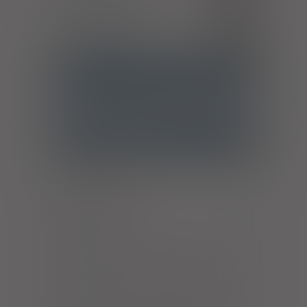
Inny ból przewlekły
R52.2
Ból, nieokreślony
R52.9
ATC
N02BE01 - Paracetamol
Ostrzeżenia specjalne
Alkohol
Antykoncepcja
Laktacja
Ciąża - trymestr 1 - Kategoria B
Ciąża - trymestr 2 - Kategoria B