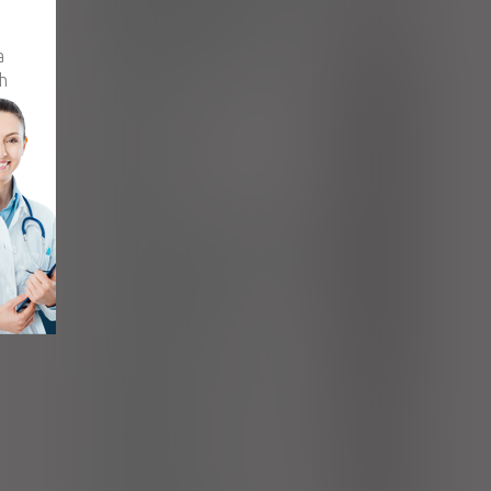
pierwszego stawu nadgarstkowo-
M18
śródręcznego
a
Inne zwyrodnienia stawów
M19
h
Staw cepowaty
M25.2
Ból stawu
M25.5
Bóle grzbietu
M54
Bóle karku
M54.2
Ból okolicy lędźwiowo-krzyżowej
M54.5
Ból kręgosłupa piersiowego
M54.6
Inne bóle grzbietu
M54.8
Ból grzbietu, nieokreślony
M54.9
Bóle mięśni
M79.1
Nerwoból i zapalenie nerwów,
M79.2
nieokreślone
Bóle kończyn
M79.6