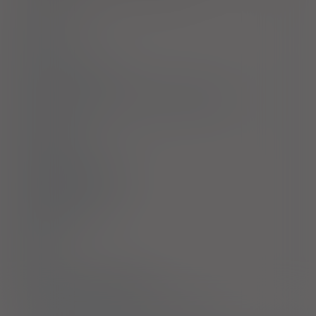
Dawkowanie
Uwagi
Przeciwwskazania
Ostrzeżenia specjalne / Środki ostrożności
Interakcje
Ciąża i laktacja
Działania niepożądane
Przedawkowanie
Działanie
Skład
Podmiot Odpowiedzialny
Pozwolenie na dopuszczenie do obrotu