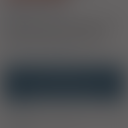
1)
Choroba Leśniowskiego-Crohna
Wrzodziejące zapalenie jelita grubego
2)
Pacjenci 65+
Przysługuje uprawnionym pacjentom we wskazaniach określonych w
decyzji o objęciu refundacją. Jeżeli lek jest refundowany we
wszystkich zarejestrowanych wskazaniach, to jest w nich
wszystkich bezpłatny dla pacjenta. Jeżeli natomiast lek jest
refundowany w określonych wskazaniach, to jest bezpłatny dla
seniorów tylko i wyłącznie w tych właśnie wskazaniach.
3)
Pacjenci do ukończenia 18 roku życia
OPIS
INTERAKCJE
INTERAKCJE Z SUBSTANCJAMI CZYNNYMI
INTERAKCJE Z WIELOMA PRODUKTAMI
Wskazania
Leczenie łagodnej i umiarkowanej postaci wrzodziejącego
zapalenia jelita grubego. Choroba Crohn’a.