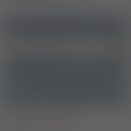
ICD10
Choroba Leśniowskiego-Crohna [odcinkowe zapalenie
K50
jelita]
Wrzodziejące zapalenie jelita grubego
K51
ATC
A07EC02 - Mesalazyna
Ostrzeżenia specjalne
Ciąża - trymestr 1 - Kategoria B
Ciąża - trymestr 2 - Kategoria B