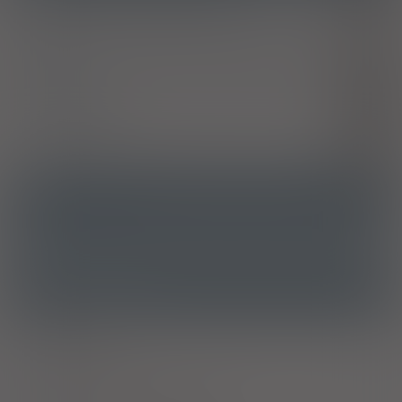
Inne określone zaburzenia wydzielania wewnętrznego
E16.8
trzustki
Refluks żołądkowo-przełykowy z zapaleniem przełyku
K21.0
Wrzód żołądka
K25
Wrzód dwunastnicy
K26
Leki przeciwbólowe, przeciwgorączkowe i przeciwzapalne
Y45
ATC
A02BC01 - Omeprazol
Ostrzeżenia specjalne
Alkohol
Antykoncepcja