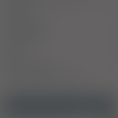
Interakcje
Ciąża i laktacja
Działania niepożądane
Przedawkowanie
Działanie
Skład
Podmiot Odpowiedzialny
Pozwolenie na dopuszczenie do obrotu
ICD10
Helicobacter pylori [H. pylori] jako przyczyna chorób
B98.0
sklasyfikowanych w innych rozdziałach