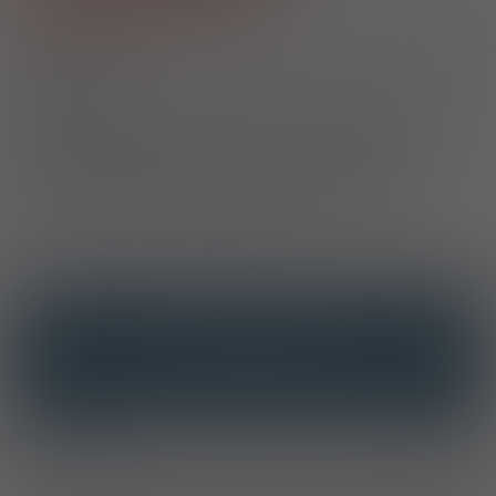
1)
Refundacja we wszystkich zarejestrowanych wskazaniach:
Pokaż
wskazania z ChPL
Wskazania pozarejestracyjne: Zapalenie błony śluzowej żołądka u
dzieci poniżej 2 rż.
2)
Pacjenci 65+
Przysługuje uprawnionym pacjentom we wskazaniach określonych w
decyzji o objęciu refundacją. Jeżeli lek jest refundowany we
wszystkich zarejestrowanych wskazaniach, to jest w nich
wszystkich bezpłatny dla pacjenta. Jeżeli natomiast lek jest
refundowany w określonych wskazaniach, to jest bezpłatny dla
seniorów tylko i wyłącznie w tych właśnie wskazaniach.
3)
Pacjenci do ukończenia 18 roku życia
OPIS
INTERAKCJE
INTERAKCJE Z SUBSTANCJAMI CZYNNYMI
INTERAKCJE Z WIELOMA PRODUKTAMI
Wskazania
Dorośli
. Leczenie owrzodzenia dwunastnicy. Zapobieganie