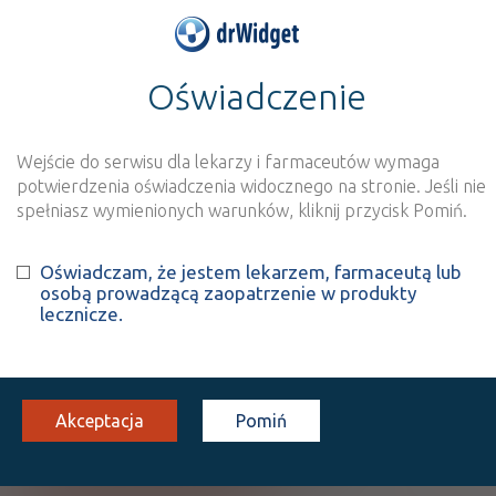
Oświadczenie
>
Baza produktów
>
Informacja o produkcie
Prenome
Wejście do serwisu dla lekarzy i farmaceutów wymaga
Szukaj
Wyszukaj produkt
potwierdzenia oświadczenia widocznego na stronie. Jeśli nie
spełniasz wymienionych warunków, kliknij przycisk Pomiń.
Prenome
Oświadczam, że jestem lekarzem, farmaceutą lub
osobą prowadzącą zaopatrzenie w produkty
Omeprazole
lecznicze.
tabl. dojelitowe, twarde
20 mg
28 szt.
Doustnie
(1)
(2)
(3)
100%
50%
S
DZ
Rx
9,57
4,79
bezpł.
bezpł.
Akceptacja
Pomiń
Pokaż wszystkie dawki leku