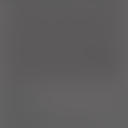
nawrotom owrzodzenia dwunastnicy. Leczenie owrzodzeń
żołądka. Zapobieganie nawrotom owrzodzenia żołądka. Razem
z odpowiednimi antybiotykami, terapia eradykacyjna
Helicobacter pylori
(
H. pylori
) w chorobie wrzodowej. Leczenie
owrzodzeń żołądka i dwunastnicy związanych z
przyjmowaniem NLPZ. Zapobieganie powstawaniu owrzodzeń
żołądka i dwunastnicy związanych z przyjmowaniem NLPZ u
pacjentów narażonych na ryzyko ich wystąpienia. Leczenie
refluksowego zapalenia przełyku. Długoterminowe leczenie
podtrzymujące pacjentów po wygojeniu refluksowego
zapalenia przełyku. Leczenie objawowej choroby refluksowej
przełyku. Leczenie zespołu Zollingera-Ellisona.
Dzieci powyżej
1 roku oraz o mc.
≥
10 kg
. Leczenie refluksowego zapalenia
przełyku. Leczenie objawowe zgagi i zarzucania kwaśnej treści
żołądkowej w chorobie refluksowej przełyku.
Dzieci i młodzież
w wieku powyżej 4 lat
. W skojarzeniu z antybiotykami w
leczeniu owrzodzenia dwunastnicy wywołanego przez
H.
pylori
.
Dawkowanie
Uwagi
Przeciwwskazania
Ostrzeżenia specjalne / Środki ostrożności