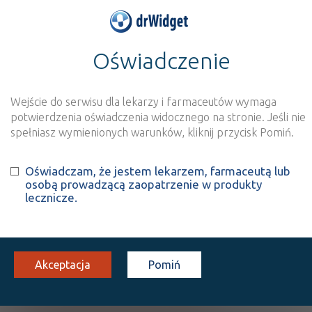
Oświadczenie
>
Baza produktów
>
Informacja o produkcie
Pu-Erhcaps
Wejście do serwisu dla lekarzy i farmaceutów wymaga
Szukaj
Wyszukaj produkt
potwierdzenia oświadczenia widocznego na stronie. Jeśli nie
spełniasz wymienionych warunków, kliknij przycisk Pomiń.
Pu-Erhcaps
- suplement diety
Oświadczam, że jestem lekarzem, farmaceutą lub
osobą prowadzącą zaopatrzenie w produkty
kaps.
60 szt.
Doustnie
lecznicze.
100%
SD
27,54
Akceptacja
Pomiń
Pokaż wszystkie dostępne opakowania