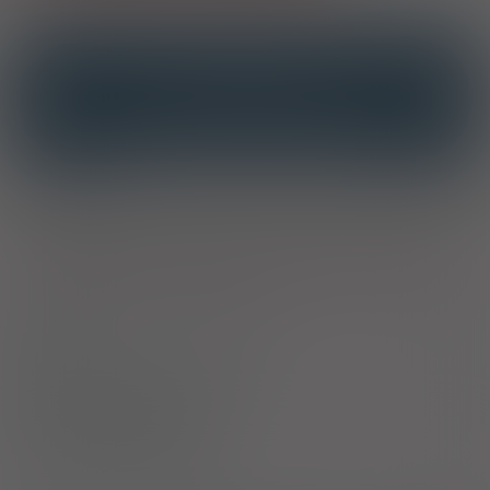
OPIS
INTERAKCJE
INTERAKCJE Z SUBSTANCJAMI CZYNNYMI
INTERAKCJE Z WIELOMA PRODUKTAMI
Właściwości
Uzupełnia dietę w składniki wspomagające odchudzanie.
Stosowany wspomagająco w dietach odchudzających i
oczyszczających. Suplement diety zalecany osobom
spożywającym dużo tłustych posiłków.
Skład
Bezpieczeństwo stosowania
Sposób stosowania
Producent / Dystrybutor