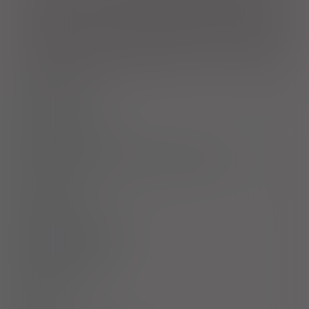
daje odpowiedniej klinicznej kontroli objawów astmy. U
pacjentów z astmą, u których produkt jest wskazany z powodu
astmy, może on również łagodzić objawy sezonowego
alergicznego zapalenia błony śluzowej nosa. Produkt jest
również wskazany w zapobieganiu astmie u pacjentów, u
których dominującym objawem jest skurcz oskrzeli wywołany
wysiłkiem fizycznym.
Dawkowanie
Przeciwwskazania
Ostrzeżenia specjalne / Środki ostrożności
Interakcje
Ciąża i laktacja
Działania niepożądane
Przedawkowanie
Działanie