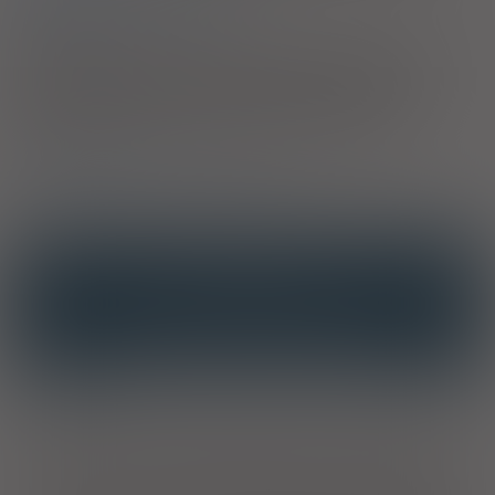
Eozynofilowe zapalenie oskrzeli
2)
Pacjenci 65+
Przysługuje uprawnionym pacjentom we wskazaniach określonych w
decyzji o objęciu refundacją. Jeżeli lek jest refundowany we
wszystkich zarejestrowanych wskazaniach, to jest w nich
wszystkich bezpłatny dla pacjenta. Jeżeli natomiast lek jest
refundowany w określonych wskazaniach, to jest bezpłatny dla
seniorów tylko i wyłącznie w tych właśnie wskazaniach.
3)
Kobiety w ciąży
4)
Pacjenci do ukończenia 18 roku życia
OPIS
INTERAKCJE
INTERAKCJE Z SUBSTANCJAMI CZYNNYMI
INTERAKCJE Z WIELOMA PRODUKTAMI
Wskazania
Produkt jest wskazany pomocniczo w leczeniu astmy u
pacjentów z astmą przewlekłą łagodną do umiarkowanej, u
których leczenie za pomocą wziewnych glikokortykosteroidów
i „doraźnie” stosowanych krótko działających β-agonistów nie