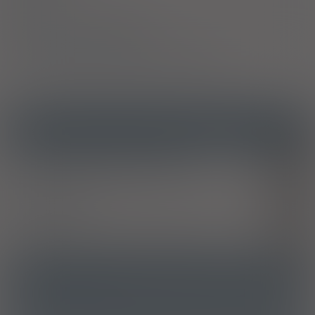
Skład
Podmiot Odpowiedzialny
Pozwolenie na dopuszczenie do obrotu
ICD10
Naczynioruchowy i alergiczny nieżyt nosa
J30
Inne przewlekłe obturacyjne choroby płuc
J44
Astma oskrzelowa
J45
Stan astmatyczny
J46
Eozynofilia płucna niesklasyfikowana gdzie indziej
J82
ATC
R03DC03 - Montelukast