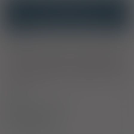
INTERAKCJE
INTERAKCJE Z SUBSTANCJAMI CZYNNYMI
INTERAKCJE Z WIELOMA PRODUKTAMI
Właściwości
Suplement diety zawiera unikalny kompleks naturalnych
składników roślinnych: kwiatów bzu czarnego, dziewanny, lipy,
ziela werbeny, liści
Andrographis paniculata
i mięty pieprzowej
- SINUS ACTI - stworzony w trosce o kondycję górnych dróg
oddechowych. Ponadto ekstrakt z kwiatów bzu czarnego, lipy,
dziewanny, ziela werbeny oraz liści
Andrographis paniculata
wspomaga prawidłowe funkcjonowanie układu
odpornościowego.
Skład
Bezpieczeństwo stosowania
Sposób stosowania
Producent / Dystrybutor