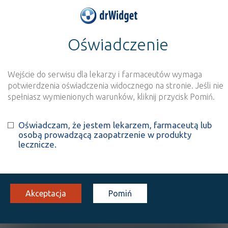
Oświadczenie
>
Baza produktów
>
Informacja o produkcie
Sinudafen
Wejście do serwisu dla lekarzy i farmaceutów wymaga
Szukaj
Wyszukaj produkt
potwierdzenia oświadczenia widocznego na stronie. Jeśli nie
spełniasz wymienionych warunków, kliknij przycisk Pomiń.
Sinudafen
- suplement diety
Oświadczam, że jestem lekarzem, farmaceutą lub
osobą prowadzącą zaopatrzenie w produkty
kaps.
60 szt.
Doustnie
lecznicze.
100%
SD
18,75
Akceptacja
Pomiń
OPIS