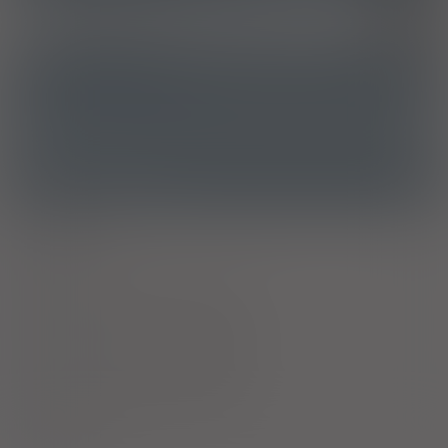
Pokrzywka idiopatyczna
L50.1
ATC
R06AX26 - Feksofenadyna
Ostrzeżenia specjalne
Alkohol
Laktacja
Ciąża - trymestr 1 - Kategoria C
Ciąża - trymestr 2 - Kategoria C
Ciąża - trymestr 3 - Kategoria C
Wykaz B