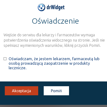
Oświadczenie
>
Baza produktów
>
Informacja o produkcie
Telfexo® 120 mg
Wejście do serwisu dla lekarzy i farmaceutów wymaga
Szukaj
Wyszukaj produkt
potwierdzenia oświadczenia widocznego na stronie. Jeśli nie
spełniasz wymienionych warunków, kliknij przycisk Pomiń.
®
Telfexo
120 mg; -180 mg
Oświadczam, że jestem lekarzem, farmaceutą lub
osobą prowadzącą zaopatrzenie w produkty
Fexofenadine hydrochloride
lecznicze.
tabl. powl.
120 mg
20 szt.
Doustnie
100%
Rx
25,89
Akceptacja
Pomiń
Pokaż wszystkie dawki leku