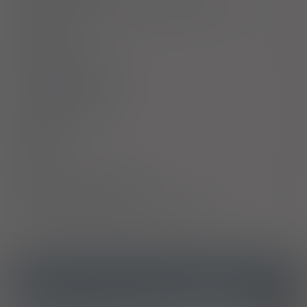
Ostrzeżenia specjalne / Środki ostrożności
Interakcje
Ciąża i laktacja
Działania niepożądane
Przedawkowanie
Działanie
Skład
Podmiot Odpowiedzialny
Pozwolenie na dopuszczenie do obrotu
ICD10
Naczynioruchowy i alergiczny nieżyt nosa
J30