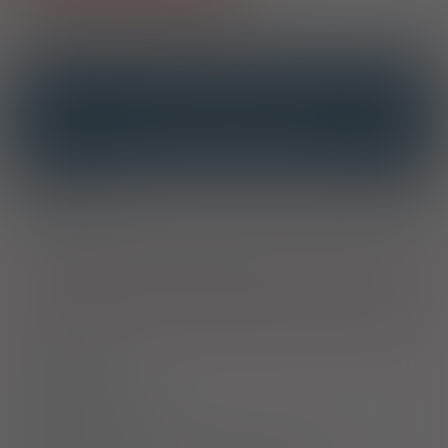
OPIS
INTERAKCJE
INTERAKCJE Z SUBSTANCJAMI CZYNNYMI
INTERAKCJE Z WIELOMA PRODUKTAMI
Wskazania
Dawka 120 mg
. Produkt leczniczy jest wskazany do
stosowania u dorosłych i dzieci w wieku 12 lat i starszych w
celu łagodzenia objawów sezonowego alergicznego zapalenia
błony śluzowej nosa.
Dawka 180 mg
. Produkt leczniczy jest
wskazany do stosowania u dorosłych i dzieci w wieku 12 lat i
starszych w celu łagodzenia objawów przewlekłej pokrzywki
idiopatycznej.
Dawkowanie
Przeciwwskazania