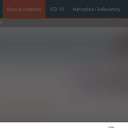
Baza produktów
ICD-10
Narzędzia i kalkulatory
n®
Sz
(1)
100%
R
Rx
11,35
7,74
h:
Pokaż wskazania z ChPL
ych w decyzji o objęciu refundacją. Jeżeli lek jest refundowany we ws
płatny dla pacjenta. Jeżeli natomiast lek jest refundowany w określony