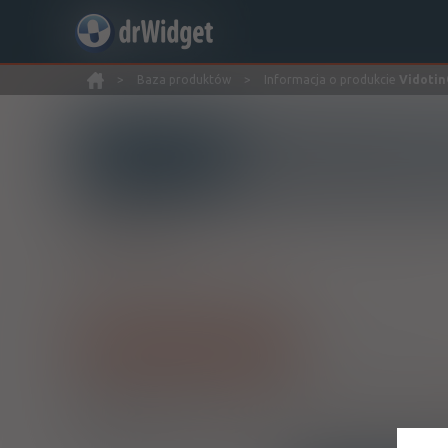
>
Baza produktów
>
Informacja o produkcie
Vidoti
Wyszukaj produkt
®
Vidotin
Perindopril tert-butyloamine
tabl.
4 mg
30 szt.
Doustnie
Pokaż wszystkie dawki leku
1)
Refundacja we wszystkich zarejestrowanych wskazaniac
2)
Pacjenci 65+
Przysługuje uprawnionym pacjentom we wskazaniach określon
zarejestrowanych wskazaniach, to jest w nich wszystkich bez