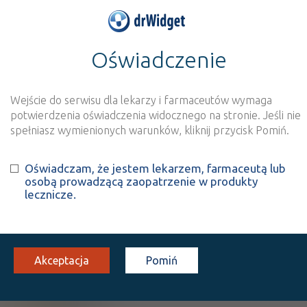
Oświadczenie
>
Baza produktów
>
Informacja o produkcie
Vit Vibes IMMUNITY
POWER
Wejście do serwisu dla lekarzy i farmaceutów wymaga
potwierdzenia oświadczenia widocznego na stronie. Jeśli nie
spełniasz wymienionych warunków, kliknij przycisk Pomiń.
Szukaj
Wyszukaj produkt
Oświadczam, że jestem lekarzem, farmaceutą lub
osobą prowadzącą zaopatrzenie w produkty
lecznicze.
Vit Vibes IMMUNITY POWER
-
suplement diety
żelki
60 szt.
Doustnie
Akceptacja
Pomiń
100%
SD
X