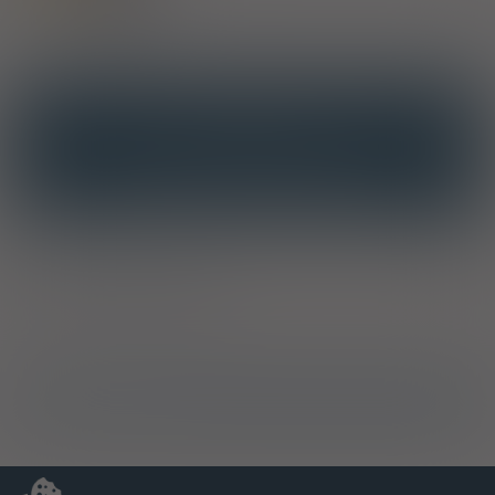
OPIS
INTERAKCJE
INTERAKCJE Z SUBSTANCJAMI CZYNNYMI
INTERAKCJE Z WIELOMA PRODUKTAMI
Producent / Dystrybutor
Ostrzeżenia specjalne