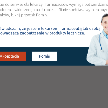
cie do serwisu dla lekarzy i farmaceutów wymaga potwierdzeni
adczenia widocznego na stronie. Jeśli nie spełniasz wymienionyc
ków, kliknij przycisk Pomiń.
świadczam, że jestem lekarzem, farmaceutą lub osobą
rowadzącą zaopatrzenie w produkty lecznicze.
Akceptacja
Pomiń