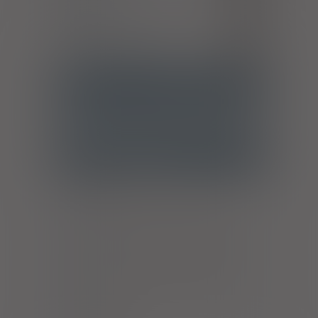
Ropień skóry, czyrak, czyrak
L02
gromadny
Zapalenie tkanki łącznej
L03
ATC
J01DC02 - Cefuroksym
Ostrzeżenia specjalne
Laktacja
Ciąża - trymestr 1 - Kategoria B
Ciąża - trymestr 2 - Kategoria B
Ciąża - trymestr 3 - Kategoria B
Wykaz B