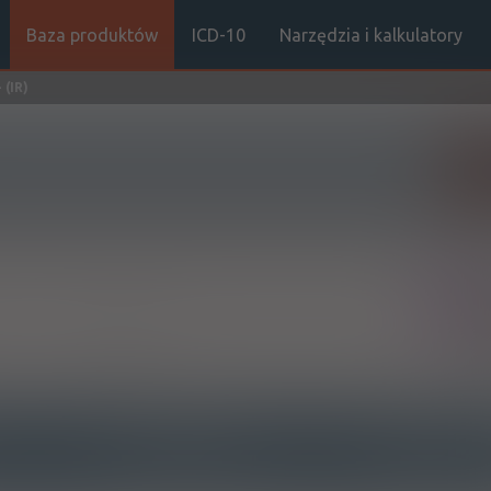
Baza produktów
ICD-10
Narzędzia i kalkulatory
 (IR)
Sz
Rx
Doustnie
INTERAKCJE Z
INTERAKCJE Z WIEL
SUBSTANCJAMI CZYNNYMI
PRODUKTAMI