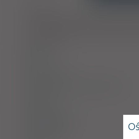
Wskazania
Lek jest wskazany w leczeniu wymienionych poniżej zak
gardła i migdałków, bakteryjne zapalenie zatok przynos
oskrzeli, zapalenie pęcherza moczowego, odmiedniczkowe
wczesnej postaci choroby z Lyme (boreliozy). Należy w
przeciwbakteryjnych.
Dawkowanie
Uwagi
Przeciwwskazania
Ostrzeżenia specjalne / Środki ostrożności
Interakcje
Ciąża i laktacja
Działania niepożądane
Oś
Przedawkowanie