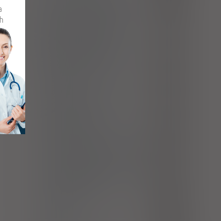
Zapalenie płuc wywołane przez
J13
a
Streptococcus pneumoniae
h
Zapalenie płuc wywołane przez
J14
Haemophilus influenzae
Zapalenie płuc wywołane przez
J15.0
Klebsiella pneumoniae
Zapalenie płuc wywołane przez
J15.2
gronkowce
Zapalenie płuc wywołane przez
J15.4
inne paciorkowce
Zapalenie płuc wywołane przez
J15.5
Escherichia coli
Ostre zapalenie oskrzeli wywołane
J20.1
przez Haemophilus influenzae
Ostre zapalenie oskrzeli wywołane
J20.2
przez paciorkowce
Zapalenie tkanki łącznej i ropień
K12.2
jamy ustnej
Liszajec
L01