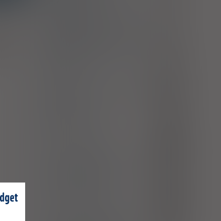
sklasyfikowanych w innych
rozdziałach
Pseudomonas (aeruginosa) (mallei)
alenie
(pseudomallei) jako przyczyna
palenia
B96.5
chorób sklasyfikowanych w innych
eczenie
rozdziałach
 leków
Ostre surowicze zapalenie ucha
H65.0
środkowego
Inne ostre, nieropne zapalenie ucha
H65.1
środkowego
Ostre ropne zapalenie ucha
H66.0
środkowego
Ostre zapalenie zatok
J01
Paciorkowcowe zapalenie gardła
J02.0
Zapalenie migdałków
J03.0
podniebiennych paciorkowcowe
Ostre zapalenie krtani
J04.0
Ostre zapalenie krtani i gardła
J06.0