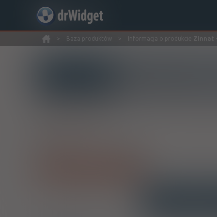
>
Baza produktów
>
Informacja o produkcie
Zinnat -
Wyszukaj produkt
Zinnat - (IR)
Cefuroxime axetil
tabl. powl.
250 mg
10 szt.
Pokaż wszystkie dawki leku
INTERAKCJE
OPIS