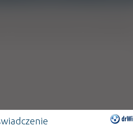
ażeń u dorosłych i dzieci w wieku od 3 m-cy: ostre paciorkowcowe zap
owych, ostre zapalenie ucha środkowego, zaostrzenie przewlekłego za
 zapalenie nerek, niepowikłane zakażenia skóry i tkanek miękkich, l
ziąć pod uwagę oficjalne zalecenia dotyczące właściwego stosowania
wiadczenie