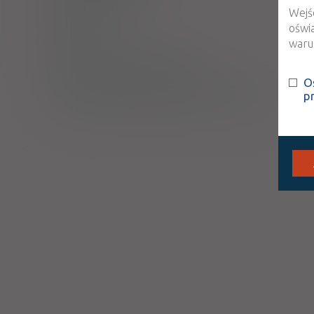
Wejś
Działanie
oświ
Skład
warun
Podmiot Odpowiedzialny
O
Pozwolenie na dopuszczenie do obrotu
p