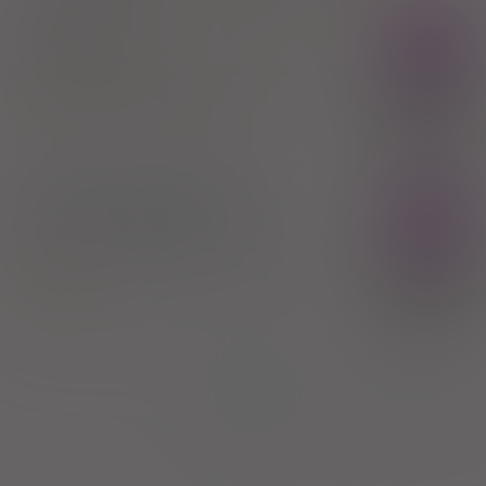
®
Davercin
Rx
tabl. powl.
250 mg
16 szt. (Doustnie)
Erythromycin cyclocarbonate
100%
Tarchomińskie Zakłady Farmaceutyczne "Polfa"
22,70 zł
SA
Erythromycinum TZF
Rx
tabl. powl.
200 mg
16 szt. (Doustnie)
Erythromycin
100%
Tarchomińskie Zakłady Farmaceutyczne "Polfa"
27,20 zł
SA
Strona:
z
1