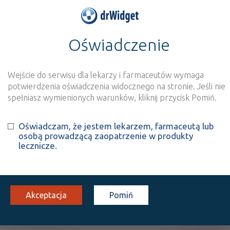
Oświadczenie
>
Wynik szukania dla frazy
''
Wyszukaj produkt
Nowe rejestracje
Wejście do serwisu dla lekarzy i farmaceutów wymaga
potwierdzenia oświadczenia widocznego na stronie. Jeśli nie
Szukaj
spełniasz wymienionych warunków, kliknij przycisk Pomiń.
Oświadczam, że jestem lekarzem, farmaceutą lub
Strona
1 z 1
Znaleziono wyników:
2
osobą prowadzącą zaopatrzenie w produkty
lecznicze.
ICD10:
A
Wybrane choroby zakaźne i pasożytnicze
A48
Inne choroby bakteryjne niesklasyfikowane gdzie
Akceptacja
Pomiń
indziej
A48.1
Choroba legionistów [legionelloza]