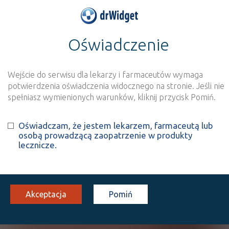
Oświadczenie
>
Wynik szukania dla frazy
''
Wyszukaj produkt
Nowe rejestracje
Wejście do serwisu dla lekarzy i farmaceutów wymaga
potwierdzenia oświadczenia widocznego na stronie. Jeśli nie
Szukaj
spełniasz wymienionych warunków, kliknij przycisk Pomiń.
Oświadczam, że jestem lekarzem, farmaceutą lub
Strona
1 z 0
Znaleziono wyników:
0
osobą prowadzącą zaopatrzenie w produkty
lecznicze.
Niestety, nie znaleziono żadnych wyników.
Wyślij do nas nazwę produktu, którego nie
Akceptacja
Pomiń
znalazłeś, a dodamy go do naszej bazy
NAZWA PRODUKTU