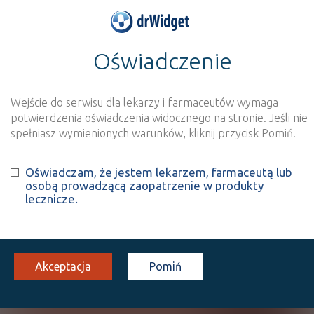
Oświadczenie
>
Wynik szukania dla frazy
''
Wyszukaj produkt
Nowe rejestracje
Wejście do serwisu dla lekarzy i farmaceutów wymaga
potwierdzenia oświadczenia widocznego na stronie. Jeśli nie
Szukaj
spełniasz wymienionych warunków, kliknij przycisk Pomiń.
Oświadczam, że jestem lekarzem, farmaceutą lub
Strona
1 z 0
Znaleziono wyników:
0
osobą prowadzącą zaopatrzenie w produkty
lecznicze.
Niestety, nie znaleziono żadnych wyników.
Wyślij do nas nazwę produktu, którego nie
Akceptacja
Pomiń
znalazłeś, a dodamy go do naszej bazy
NAZWA PRODUKTU