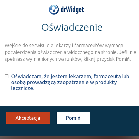
Oświadczenie
>
Wynik szukania dla frazy
''
Wyszukaj produkt
Nowe rejestracje
Wejście do serwisu dla lekarzy i farmaceutów wymaga
potwierdzenia oświadczenia widocznego na stronie. Jeśli nie
Szukaj
spełniasz wymienionych warunków, kliknij przycisk Pomiń.
Oświadczam, że jestem lekarzem, farmaceutą lub
Strona
1 z 0
Znaleziono wyników:
0
osobą prowadzącą zaopatrzenie w produkty
lecznicze.
Niestety, nie znaleziono żadnych wyników.
Wyślij do nas nazwę produktu, którego nie
Akceptacja
Pomiń
znalazłeś, a dodamy go do naszej bazy
NAZWA PRODUKTU