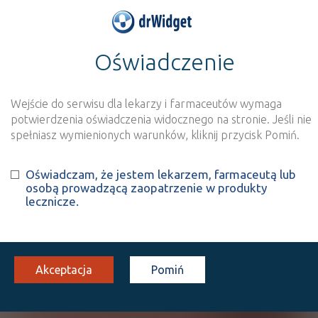
Oświadczenie
>
Wynik szukania dla frazy
''
Wyszukaj produkt
Nowe rejestracje
Wejście do serwisu dla lekarzy i farmaceutów wymaga
potwierdzenia oświadczenia widocznego na stronie. Jeśli nie
Szukaj
spełniasz wymienionych warunków, kliknij przycisk Pomiń.
Oświadczam, że jestem lekarzem, farmaceutą lub
Strona
1 z 0
Znaleziono wyników:
0
osobą prowadzącą zaopatrzenie w produkty
lecznicze.
Niestety, nie znaleziono żadnych wyników.
Wyślij do nas nazwę produktu, którego nie
Akceptacja
Pomiń
znalazłeś, a dodamy go do naszej bazy
NAZWA PRODUKTU