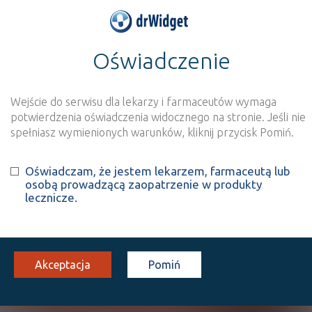
Oświadczenie
>
Wynik szukania dla frazy
''
Wyszukaj produkt
Nowe rejestracje
Wejście do serwisu dla lekarzy i farmaceutów wymaga
potwierdzenia oświadczenia widocznego na stronie. Jeśli nie
Szukaj
spełniasz wymienionych warunków, kliknij przycisk Pomiń.
Oświadczam, że jestem lekarzem, farmaceutą lub
Strona
1 z 0
Znaleziono wyników:
0
osobą prowadzącą zaopatrzenie w produkty
lecznicze.
Niestety, nie znaleziono żadnych wyników.
Wyślij do nas nazwę produktu, którego nie
Akceptacja
Pomiń
znalazłeś, a dodamy go do naszej bazy
NAZWA PRODUKTU