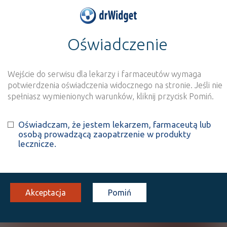
Oświadczenie
>
Wynik szukania dla frazy
''
Wyszukaj produkt
Nowe rejestracje
Wejście do serwisu dla lekarzy i farmaceutów wymaga
potwierdzenia oświadczenia widocznego na stronie. Jeśli nie
Szukaj
spełniasz wymienionych warunków, kliknij przycisk Pomiń.
Oświadczam, że jestem lekarzem, farmaceutą lub
Strona
1 z 0
Znaleziono wyników:
0
osobą prowadzącą zaopatrzenie w produkty
lecznicze.
Niestety, nie znaleziono żadnych wyników.
Wyślij do nas nazwę produktu, którego nie
Akceptacja
Pomiń
znalazłeś, a dodamy go do naszej bazy
NAZWA PRODUKTU