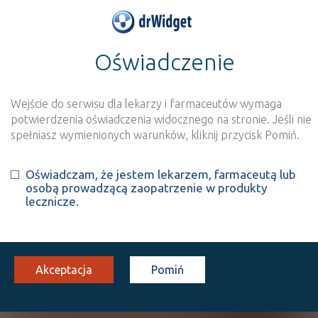
Oświadczenie
>
Wynik szukania dla frazy
''
Wyszukaj produkt
Nowe rejestracje
Wejście do serwisu dla lekarzy i farmaceutów wymaga
potwierdzenia oświadczenia widocznego na stronie. Jeśli nie
Szukaj
spełniasz wymienionych warunków, kliknij przycisk Pomiń.
Oświadczam, że jestem lekarzem, farmaceutą lub
Strona
1 z 0
Znaleziono wyników:
0
osobą prowadzącą zaopatrzenie w produkty
lecznicze.
Niestety, nie znaleziono żadnych wyników.
Wyślij do nas nazwę produktu, którego nie
Akceptacja
Pomiń
znalazłeś, a dodamy go do naszej bazy
NAZWA PRODUKTU