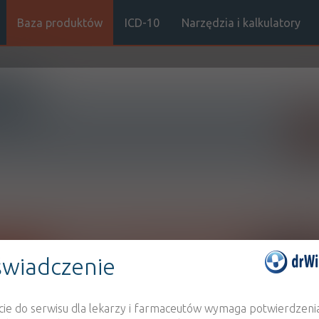
Baza produktów
ICD-10
Narzędzia i kalkulatory
Sz
Stro
NAZWA PRODUKTU
nie
wiadczenie
cie do serwisu dla lekarzy i farmaceutów wymaga potwierdzeni
u do bazy drWidget