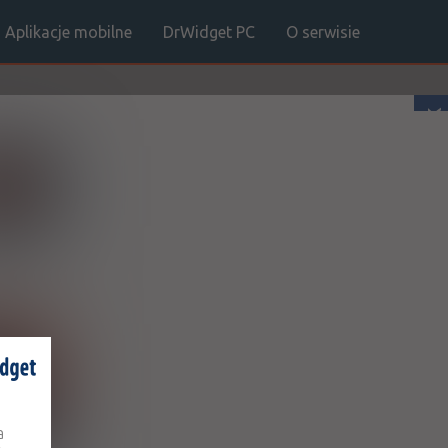
Aplikacje mobilne
DrWidget PC
O serwisie
facebook
ukaj
na
1 z 0
a