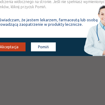
adczenia widocznego na stronie. Jeśli nie spełniasz wymienionyc
ków, kliknij przycisk Pomiń.
świadczam, że jestem lekarzem, farmaceutą lub osobą
rowadzącą zaopatrzenie w produkty lecznicze.
Akceptacja
Pomiń