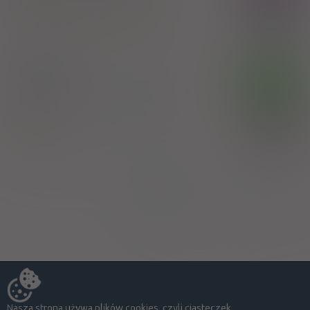
100%
Lauromakrogol 400 (Polidocanol)
80,80 zł
Chemische Fabrik Kreussler & Co. GmbH
Dynexan
OTC
żel do j. ustnej
20 mg/g
1 tuba 10 g
(Doustnie)
100%
Lidocaine
X
Chemische Fabrik Kreussler & Co. GmbH
Strona:
z
1
Nasza strona używa plików cookies, czyli ciasteczek.