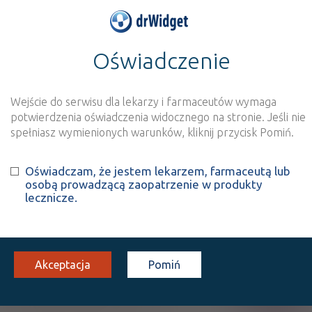
Oświadczenie
>
Wynik szukania dla frazy
''
Wyszukaj produkt
Nowe rejestracje
Wejście do serwisu dla lekarzy i farmaceutów wymaga
potwierdzenia oświadczenia widocznego na stronie. Jeśli nie
Szukaj
spełniasz wymienionych warunków, kliknij przycisk Pomiń.
Oświadczam, że jestem lekarzem, farmaceutą lub
Strona
1 z 1
Znaleziono wyników:
5
osobą prowadzącą zaopatrzenie w produkty
lecznicze.
Chemische Fabrik Kreussler
|
Aethoxysklerol 0,5%
Akceptacja
Pomiń
Rx
inj. [roztw.]
5 mg/ml
5 amp. 2 ml
(Iniekcje)
100%
Lauromakrogol 400 (Polidocanol)