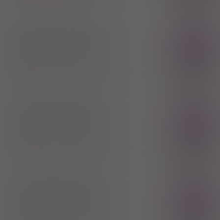
52,00 zł
Chemische Fabrik Kreussler & Co. GmbH
Aethoxysklerol 1%
Rx
inj. [roztw.]
10 mg/ml
5 amp. 2 ml
(Iniekcje)
100%
Lauromakrogol 400 (Polidocanol)
60,00 zł
Chemische Fabrik Kreussler & Co. GmbH
Aethoxysklerol 2%
Rx
inj. [roztw.]
20 mg/ml
5 amp. 2 ml
(Iniekcje)
100%
Lauromakrogol 400 (Polidocanol)
71,30 zł
Chemische Fabrik Kreussler & Co. GmbH
Aethoxysklerol 3%
Rx
inj. [roztw.]
30 mg/ml
5 amp. 2 ml
(Iniekcje)