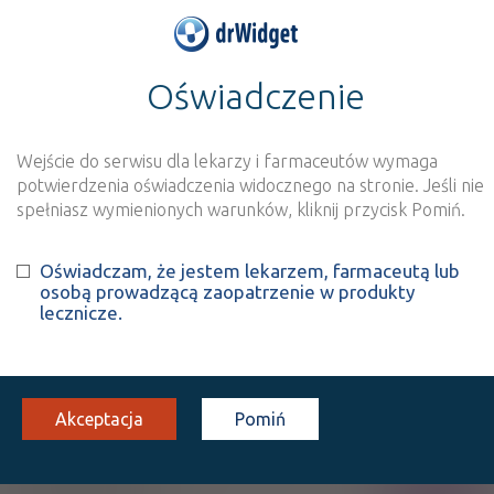
Oświadczenie
>
Wynik szukania dla frazy
''
Wyszukaj produkt
Nowe rejestracje
Wejście do serwisu dla lekarzy i farmaceutów wymaga
potwierdzenia oświadczenia widocznego na stronie. Jeśli nie
Szukaj
spełniasz wymienionych warunków, kliknij przycisk Pomiń.
Oświadczam, że jestem lekarzem, farmaceutą lub
Strona
1 z 1
Znaleziono wyników:
6
osobą prowadzącą zaopatrzenie w produkty
lecznicze.
FARMAK Sp. z o.o.
| Nałęczowska 5A Warszawa
Tel:
Nowe
Fax:
Nowe
Email:
Nowe
WWW:
Nowe
Akceptacja
Pomiń
Diabufor XR
Rx