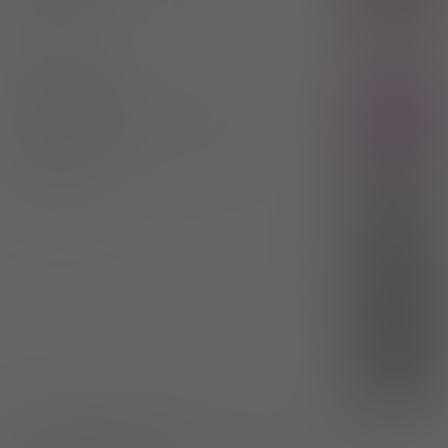
100%
FARMAK Sp. z o.o.
22,00 zł
Rupaller
Rx
tabl.
10 mg
100 szt. (Doustnie)
Rupatadine
100%
FARMAK Sp. z o.o.
35,07 zł
(1)
30%
10,52 zł
(2)
S
bezpł.
(3)
DZ
bezpł.
1) Refundacja we wszystkich zarejestrowanych wskazaniach.