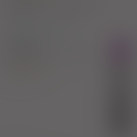
Wskazania pozarejestracyjne: Zespoły insulinooporności w
przypadkach innych niż w przebiegu cukrzycy
2)
Pacjenci 65+
3)
Pacjenci do ukończenia 18 roku życia
Diabufor XR
Rx
tabl. o przedł. uwalnianiu
1000 mg
60
szt. (Doustnie)
100%
Metformin hydrochloride
21,15 zł
FARMAK Sp. z o.o.
(1)
R
8,12 zł
(2)
S
bezpł.
(3)
DZ
bezpł.