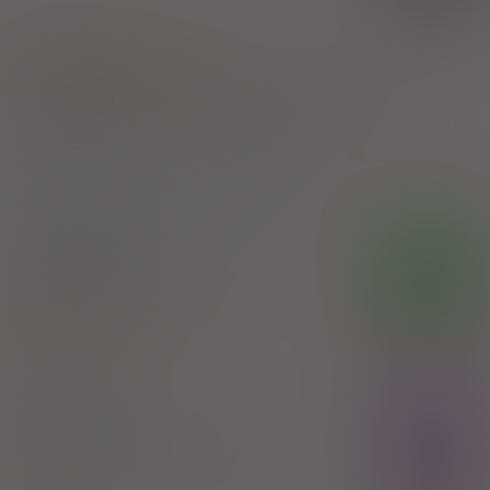
1)
Cukrzyca
Pokaż wskazania z ChPL
Wskazania pozarejestracyjne: Zespoły insulinooporności w
przypadkach innych niż w przebiegu cukrzycy
2)
Pacjenci 65+
3)
Pacjenci do ukończenia 18 roku życia
Pectolvan
OTC
syrop
7 mg/ml
1 but. 100 ml
(Doustnie)
100%
Hedera helicis extract
10,50 zł
FARMAK Sp. z o.o.
Rupaller
Rx
tabl.
10 mg
30 szt. (Doustnie)
Rupatadine