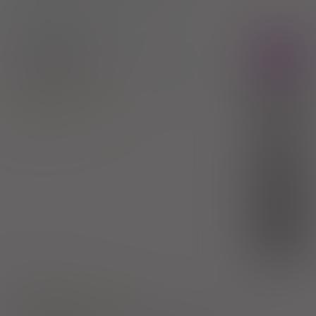
3)
Pacjenci do ukończenia 18 roku życia
Diabufor XR
Rx
tabl. o przedł. uwalnianiu
750 mg
60
szt. (Doustnie)
100%
Metformin hydrochloride
16,11 zł
FARMAK Sp. z o.o.
(1)
R
7,14 zł
(2)
S
bezpł.
(3)
DZ
bezpł.
1)
Cukrzyca
Pokaż wskazania z ChPL