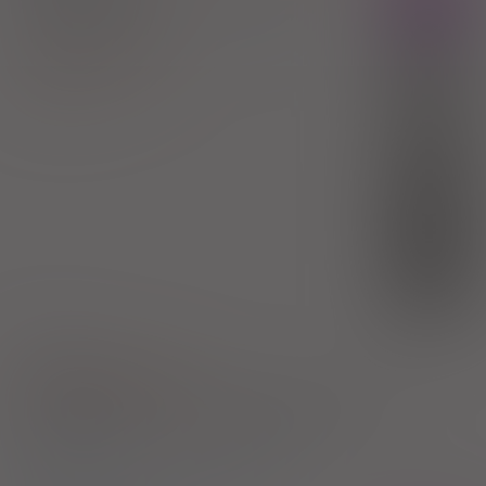
tabl. o przedł. uwalnianiu
500 mg
60
szt. (Doustnie)
100%
Metformin hydrochloride
10,95 zł
FARMAK Sp. z o.o.
(1)
R
6,03 zł
(2)
S
bezpł.
(3)
DZ
bezpł.
1)
Cukrzyca
Pokaż wskazania z ChPL
Wskazania pozarejestracyjne: Zespoły insulinooporności w
przypadkach innych niż w przebiegu cukrzycy
2)
Pacjenci 65+