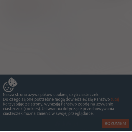
Pokaż wskazania z ChPL
2)
Pacjenci 65+
3)
Pacjenci do ukończenia 18 roku życia
Strona:
z
1
Nasza strona używa plików cookies, czyli ciasteczek.
Do czego są one potrzebne mogą dowiedzieć się Państwo
tutaj
Korzystając ze strony, wyrażają Państwo zgodę na używanie
ciasteczek (cookies). Ustawienia dotyczące przechowywania
ciasteczek można zmienić w swojej przeglądarce.
ROZUMIEM
LekSeek Polska ® 2014-2026