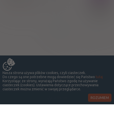
Chlordiazepoxide
100%
Tarchomińskie Zakłady Farmaceutyczne "Polfa"
23,55 zł
SA
Strona:
z
1
Nasza strona używa plików cookies, czyli ciasteczek.
Do czego są one potrzebne mogą dowiedzieć się Państwo
tutaj
Korzystając ze strony, wyrażają Państwo zgodę na używanie
ciasteczek (cookies). Ustawienia dotyczące przechowywania
ciasteczek można zmienić w swojej przeglądarce.
ROZUMIEM
LekSeek Polska ® 2014-2026
O SERWISIE
KONTAKT