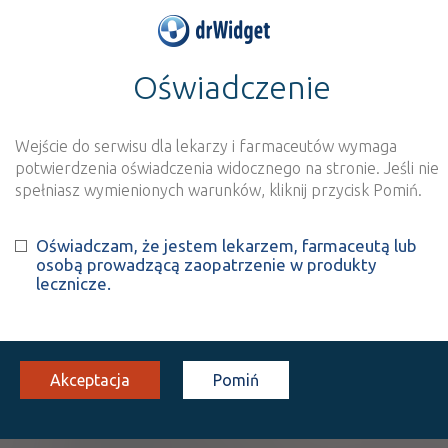
Oświadczenie
>
Wynik szukania dla frazy
''
Wyszukaj produkt
Nowe rejestracje
Wejście do serwisu dla lekarzy i farmaceutów wymaga
potwierdzenia oświadczenia widocznego na stronie. Jeśli nie
Szukaj
spełniasz wymienionych warunków, kliknij przycisk Pomiń.
Oświadczam, że jestem lekarzem, farmaceutą lub
Strona
1 z 1
Znaleziono wyników:
3
osobą prowadzącą zaopatrzenie w produkty
lecznicze.
ATC:
N
Układ nerwowy
N05
Leki psycholeptyczne
Akceptacja
Pomiń
N05B
Anksjolityki
N05BA
Pochodne benzodiazepiny