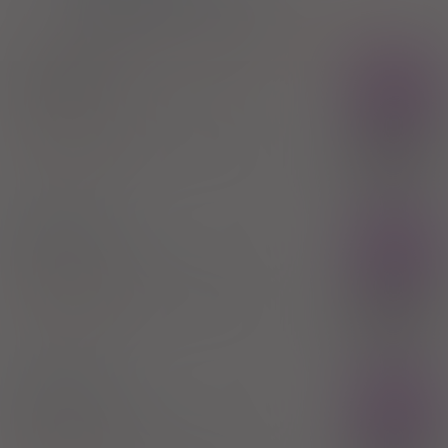
N05BA02
Chlordiazepoksyd
®
Elenium
Rx
tabl. draż.
5 mg
20 szt. (Doustnie)
Chlordiazepoxide
100%
Tarchomińskie Zakłady Farmaceutyczne "Polfa"
18,20 zł
SA
®
Elenium
Rx
tabl. draż.
10 mg
20 szt. (Doustnie)
Chlordiazepoxide
100%
Tarchomińskie Zakłady Farmaceutyczne "Polfa"
20,35 zł
SA
®
Elenium
Rx
tabl. draż.
25 mg
20 szt. (Doustnie)