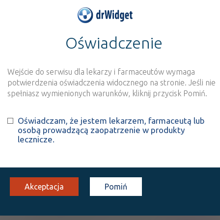
Oświadczenie
>
Wynik szukania dla frazy
''
Wyszukaj produkt
Nowe rejestracje
Wejście do serwisu dla lekarzy i farmaceutów wymaga
potwierdzenia oświadczenia widocznego na stronie. Jeśli nie
Szukaj
spełniasz wymienionych warunków, kliknij przycisk Pomiń.
Oświadczam, że jestem lekarzem, farmaceutą lub
Strona
1 z 1
Znaleziono wyników:
2
osobą prowadzącą zaopatrzenie w produkty
lecznicze.
ATC:
A10
Leki stosowane w cukrzycy
A10A
Insuliny
Akceptacja
Pomiń
A10AE
Insuliny o wydłużonym czasie działania
A10AE54
Glargin insuliny + liksysenatyd