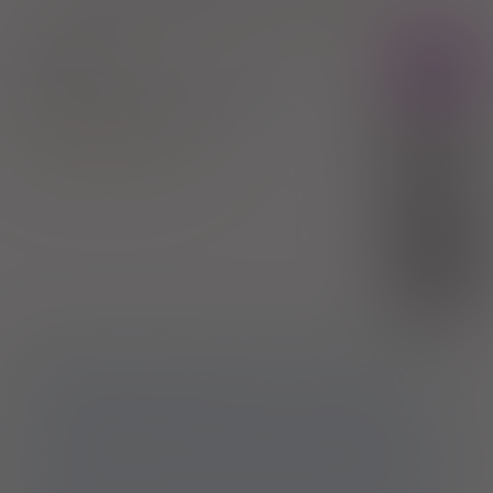
Suliqua
Rx
inj. [roztw.]
100 j./ml+ 33 µg/ml
3
wstrzyk. 3 ml (Iniekcje)
100%
Insulin glargine
,
Lixisenatide
315,79 zł
Sanofi Winthrop Industrie
(1)
30%
94,74 zł
(2)
S
bezpł.
1)
Cukrzyca typu 2 u pacjentów leczonych co najmniej dwoma
lekami hipoglikemizującymi, z HbA1c >7,5%, z otyłością
definiowaną jako BMI >30 kg/m2 oraz bardzo wysokim ryzykiem
sercowo-naczyniowym rozumianym jako: 1) potwierdzona choroba
sercowo-naczyniowa, lub 2) uszkodzenie innych narządów
objawiające się poprzez: białkomocz lub przerost lewej komory lub