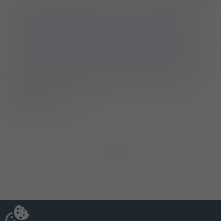
lekami hipoglikemizującymi, z HbA1c >7,5%, z otyłością
definiowaną jako BMI >30 kg/m2 oraz bardzo wysokim ryzykiem
sercowo-naczyniowym rozumianym jako: 1) potwierdzona choroba
sercowo-naczyniowa, lub 2) uszkodzenie innych narządów
objawiające się poprzez: białkomocz lub przerost lewej komory lub
retinopatię, lub 3) obecność 2 lub więcej głównych czynników
ryzyka spośród wymienionych poniżej: wiek >55 lat dla mężczyzn,
>60 lat dla kobiet, dyslipidemia, nadciśnienie tętnicze, palenie
tytoniu
Pokaż wskazania z ChPL
2)
Pacjenci 65+
Strona:
z
1