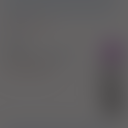
retinopatię, lub 3) obecność 2 lub więcej głównych czynników
ryzyka spośród wymienionych poniżej: wiek >55 lat dla mężczyzn,
>60 lat dla kobiet, dyslipidemia, nadciśnienie tętnicze, palenie
tytoniu
Pokaż wskazania z ChPL
2)
Pacjenci 65+
Suliqua
Rx
inj. [roztw.]
100 j./ml+ 50 µg/ml
3
wstrzyk. 3 ml (Iniekcje)
100%
Insulin glargine
,
Lixisenatide
405,88 zł
Sanofi Winthrop Industrie
(1)
30%
122,96 zł
(2)
S
bezpł.
1)
Cukrzyca typu 2 u pacjentów leczonych co najmniej dwoma