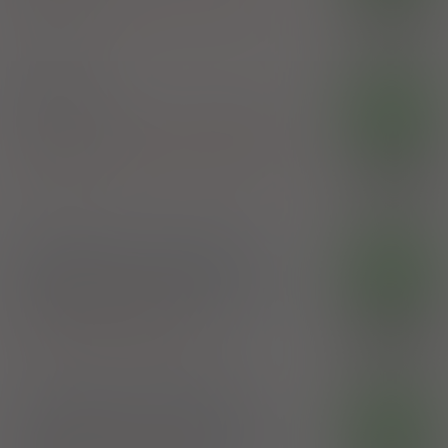
100%
Boric acid
,
Levomenthole
,
Resorcinol
,
Thymol
10,26 zł
Elanda Sp. J.
Afronis
OTC
płyn do stos. na skórę
1 but. 50 g (Na skórę)
Boric acid
,
Levomenthole
,
Resorcinol
,
Thymol
100%
Elanda Sp. J.
5,94 zł
Pigmentum Castellani
OTC
płyn do stos. na skórę
(40 mg+ 80 mg+
8 mg)/g
1 but. 50 g (Na skórę)
100%
Boric acid
,
Phenol
,
Resorcinol
16,50 zł
Chema - Elektromet Spółdzielnia Pracy
Pigmentum Castellani
OTC
płyn do stos. na skórę
(40 mg+ 80 mg+