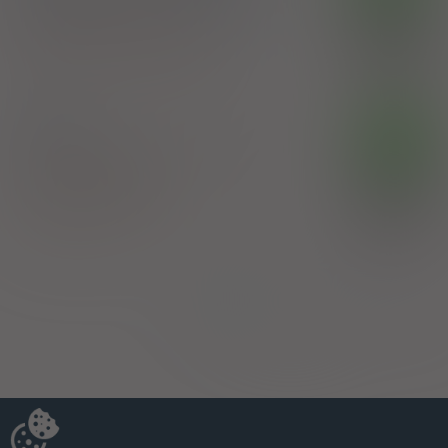
8 mg)/g
1 but. 125 g (Na skórę)
100%
Boric acid
,
Phenol
,
Resorcinol
24,00 zł
Chema - Elektromet Spółdzielnia Pracy
Versic
DK
emulsja przeciwgrzybiczo-złuszczajaca
1
but. 110 ml (Na skórę)
100%
Ketoconazole
,
Resorcinol
25,00 zł
LEFROSCH Sp. z o.o.
Strona:
z
1