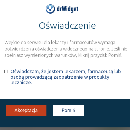
Oświadczenie
>
Wynik szukania dla frazy
''
Wyszukaj produkt
Nowe rejestracje
Wejście do serwisu dla lekarzy i farmaceutów wymaga
potwierdzenia oświadczenia widocznego na stronie. Jeśli nie
Szukaj
spełniasz wymienionych warunków, kliknij przycisk Pomiń.
Oświadczam, że jestem lekarzem, farmaceutą lub
Strona
1 z 1
Znaleziono wyników:
5
osobą prowadzącą zaopatrzenie w produkty
lecznicze.
INN: Resorcinol
Nazwa polska:
Rezorcyna
| Nazwa łacińska:
Resorcinolum
Akceptacja
Pomiń
Afronis
OTC
płyn do stos. na skórę
1 but. 100 g (Na
skórę)