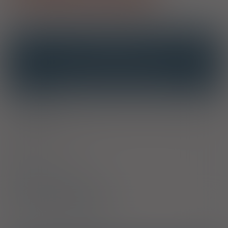
OPIS
INTERAKCJE
INTERAKCJE Z SUBSTANCJAMI CZYNNYMI
INTERAKCJE Z WIELOMA PRODUKTAMI
Właściwości
Stosowany w celu uzupełnienia diet w kwasy omega-3 (DHA i
EPA) oraz wit. A, D, E.
Skład
Sposób stosowania
Bezpieczeństwo stosowania
Producent / Dystrybutor