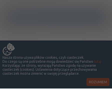
Ostrzeżenia specjalne
A
Nasza strona używa plików cookies, czyli ciasteczek.
Do czego są one potrzebne mogą dowiedzieć się Państwo
tutaj
Korzystając ze strony, wyrażają Państwo zgodę na używanie
ciasteczek (cookies). Ustawienia dotyczące przechowywania
ciasteczek można zmienić w swojej przeglądarce.
ROZUMIEM
LekSeek Polska ® 2014-2026
O SERWISIE
KONTAKT