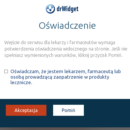
Oświadczenie
>
Baza produktów
>
Informacja o produkcie
Möller's Forte
Wejście do serwisu dla lekarzy i farmaceutów wymaga
Szukaj
Wyszukaj produkt
potwierdzenia oświadczenia widocznego na stronie. Jeśli nie
spełniasz wymienionych warunków, kliknij przycisk Pomiń.
Möller's Forte
- suplement
Oświadczam, że jestem lekarzem, farmaceutą lub
osobą prowadzącą zaopatrzenie w produkty
diety
lecznicze.
kaps.
60 szt.
Doustnie
100%
SD
Akceptacja
20,15
Pomiń
Pokaż wszystkie dostępne opakowania