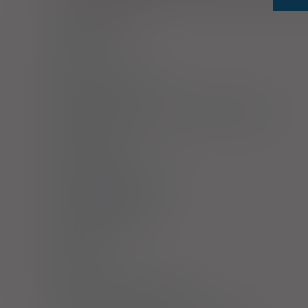
zakażenia grzybicze.
Dawkowanie
Uwagi
Przeciwwskazania
Ostrzeżenia specjalne / Środki ostrożności
Interakcje
Ciąża i laktacja
Działania niepożądane
Przedawkowanie
Działanie
Skład
Podmiot Odpowiedzialny