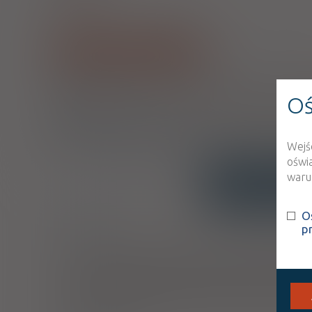
kaps. twarde
100 mg
4 szt.
Doustnie
Pokaż wszystkie dawki leku
1)
Refundacja we wszystkich zarejestrowanych wskazaniac
Wskazania pozarejestracyjne: Zakażenia grzybicze u pacjent
Oś
2)
Pacjenci 65+
Przysługuje uprawnionym pacjentom we wskazaniach określon
zarejestrowanych wskazaniach, to jest w nich wszystkich bez
wskazaniach, to jest bezpłatny dla seniorów tylko i wyłączn
Wejś
3)
Pacjenci do ukończenia 18 roku życia
oświ
warun
INTERAKCJE
OPIS
O
Wskazania
p
Lek w postaci kapsułek jest wskazany w leczeniu nastę
zakażenia skóry, błony śluzowej lub oczu: grzybica skóry
paznokci, wywołane przez dermatofity i/lub drożdżaki; 
(w tym kryptokokowe zapalenie opon mózgowo-rdzeniowyc
pacjentów z kryptokokozą ośrodkowego układu nerwowego
nieskuteczne, histoplazmoza, blastomikoza, sporotrychoz