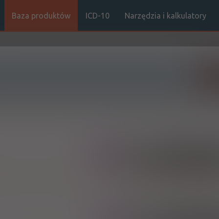
Baza produktów
ICD-10
Narzędzia i kalkulatory
Sz
100%
50%
S
Rx
84,95
46,72
bezpł.
b
(1)
(2)
100%
50%
S