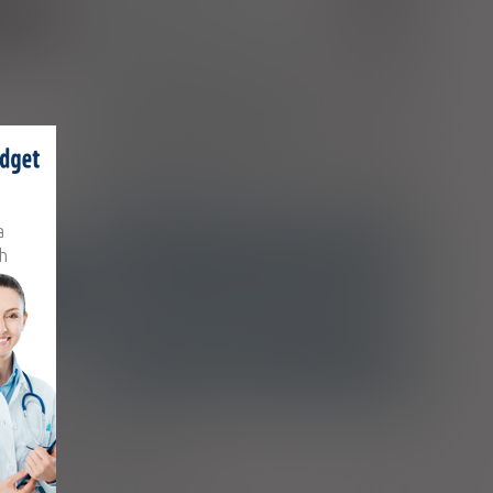
bezpł.
Aspergiloza
B44
Zapalenie wsierdzia, nieokreślonej
zastawki, w przebiegu chorób
I39.8
sklasyfikowanych gdzie indziej
Zapalenie pochwy, zapalenie sromu
oraz zapalenie sromu i pochwy w
przebiegu chorób zakaźnych i
N77.1
zystkich
pasożytniczych sklasyfikowanych
ch
gdzie indziej
a
h
ATC
OMA
J02AC02 - Itrakonazol
Ostrzeżenia specjalne
sromu;
Alkohol
rzybice
okokoza
stkich
Laktacja
u jest
pikalne