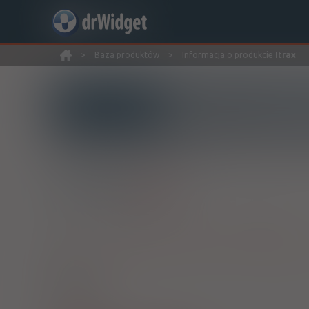
>
Baza produktów
>
Informacja o produkcie
Itrax
Wyszukaj produkt
Substancję czynną zawierają również leki:
®
Trioxal
kaps.
100 mg
28 szt.
Doustnie
Itrax
Itraconazole