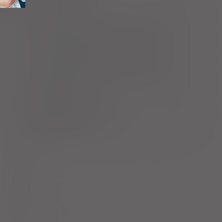
Światło
Ciąża - trymestr 1 - Kategoria C
Ciąża - trymestr 2 - Kategoria C
Ciąża - trymestr 3 - Kategoria C
Wykaz B
Sok pomarańczowy