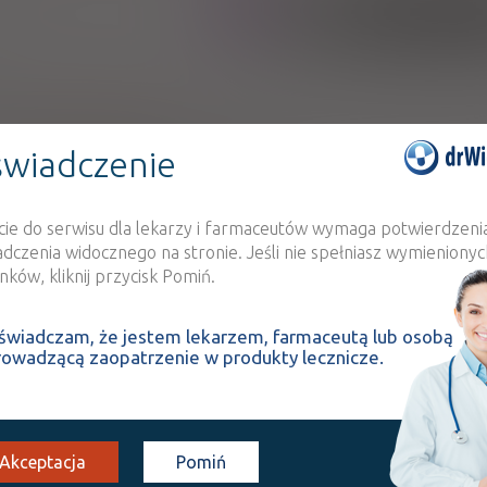
Rx
12,86
7,40
bezpł.
h:
Pokaż wskazania z ChPL
ów po przeszczepie szpiku – profilaktyka
wiadczenie
ych w decyzji o objęciu refundacją. Jeżeli lek jest refundowany we ws
płatny dla pacjenta. Jeżeli natomiast lek jest refundowany w określony
ie w tych właśnie wskazaniach.
cie do serwisu dla lekarzy i farmaceutów wymaga potwierdzeni
adczenia widocznego na stronie. Jeśli nie spełniasz wymienionyc
ków, kliknij przycisk Pomiń.
INTERAKCJE Z
INTERAKCJE Z WIEL
SUBSTANCJAMI CZYNNYMI
PRODUKTAMI
świadczam, że jestem lekarzem, farmaceutą lub osobą
rowadzącą zaopatrzenie w produkty lecznicze.
pujących zakażeń: zakażenia narządów płciowych: grzybica pochwy i 
, łupież pstry, kandydoza jamy ustnej, grzybicze zakażenie rogówki; g
grzybice układowe: aspergiloza układowa i kandydoza układowa, krypt
h): u pacjentów z kryptokokozą i osłabioną odpornością oraz u wszy
 itrakonazol jest wskazany tylko wtedy, gdy leczenie pierwszego rzut
Akceptacja
Pomiń
a, parakokcydioidomikoza, inne, rzadko występujące, układowe lub tro