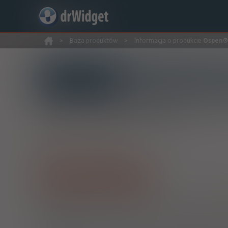
>
Baza produktów
>
Informacja o produkcie
Ospen®
Wyszukaj produkt
®
Ospen
1000; -1500
Phenoxymethylpenicillin
tabl. powl.
1 mln j.m.
30 szt.
Doustni
Pokaż wszystkie dawki leku
1)
Refundacja we wszystkich zarejestrowanych wskazaniac
Wskazania pozarejestracyjne: Zakażenia u pacjentów po auto
pacjentów z zaburzeniami odporności - profilaktyka; zakaże
2)
Pacjenci 65+