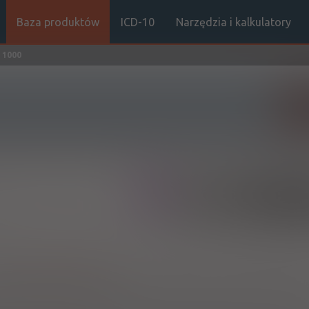
Baza produktów
ICD-10
Narzędzia i kalkulatory
 1000
Sz
(1)
(2)
100%
R
S
Rx
35,20
3,53
bezpł.
e
h:
Pokaż wskazania z ChPL
logicznym lub allogenicznym przeszczepie szpiku - profilaktyka; zakaż
nia u pacjentów z chorobami rozrostowymi układu krwiotwórczego - prof