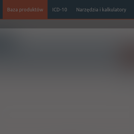
Baza produktów
ICD-10
Narzędzia i kalkulatory
Sz
Stro