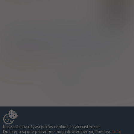
(1)
30%
150,01 zł
1)
Leczenie dorosłych chorujących na narkolepsję lub narkolepsję
z katapleksją potwierdzoną badaniem polisomograficznym i
wielokrotnym testem latencji snu w ośrodku medycyny snu
Pokaż wskazania z ChPL
Strona:
z
1
Nasza strona używa plików cookies, czyli ciasteczek.
Do czego są one potrzebne mogą dowiedzieć się Państwo
tutaj