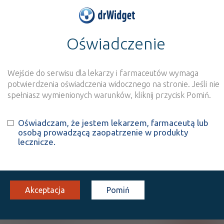
Oświadczenie
>
Wynik szukania dla frazy
''
Wyszukaj produkt
Nowe rejestracje
Wejście do serwisu dla lekarzy i farmaceutów wymaga
potwierdzenia oświadczenia widocznego na stronie. Jeśli nie
Szukaj
spełniasz wymienionych warunków, kliknij przycisk Pomiń.
Oświadczam, że jestem lekarzem, farmaceutą lub
Strona
1 z 1
Znaleziono wyników:
2
osobą prowadzącą zaopatrzenie w produkty
lecznicze.
ICD10:
G
Choroby układu nerwowego
G47
Zaburzenia snu
Akceptacja
Pomiń
G47.2
Zaburzenia rytmu snu i czuwania