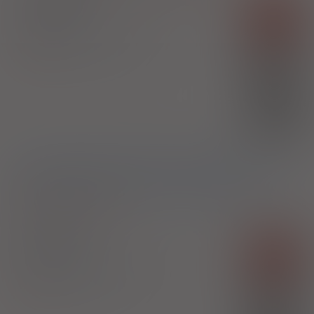
Actimodan
Rx-z
tabl.
100 mg
30 szt. (Doustnie)
Modafinil
100%
Aflofarm Farmacja Polska Sp. z o.o.
167,67 zł
(1)
30%
62,66 zł
1)
Leczenie dorosłych chorujących na narkolepsję lub narkolepsję
z katapleksją potwierdzoną badaniem polisomograficznym i
wielokrotnym testem latencji snu w ośrodku medycyny snu
Pokaż wskazania z ChPL
Actimodan
Rx-z
tabl.
100 mg
100 szt. (Doustnie)
Modafinil
100%
Aflofarm Farmacja Polska Sp. z o.o.
500,03 zł