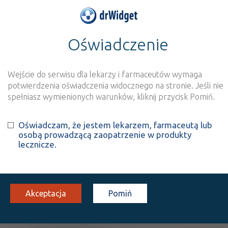
Oświadczenie
>
Wynik szukania dla frazy
''
Wyszukaj produkt
Nowe rejestracje
Wejście do serwisu dla lekarzy i farmaceutów wymaga
potwierdzenia oświadczenia widocznego na stronie. Jeśli nie
Szukaj
spełniasz wymienionych warunków, kliknij przycisk Pomiń.
Oświadczam, że jestem lekarzem, farmaceutą lub
Strona
1 z 1
Znaleziono wyników:
6
osobą prowadzącą zaopatrzenie w produkty
lecznicze.
ATC:
L
Leki przeciwnowotworowe i immunomodulujące
L04
Leki o działaniu immunosupresyjnym
Akceptacja
Pomiń
L04A
Leki o działaniu immunosupresyjnym
L04AA
Selektywne