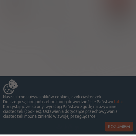
tabl. powl.
30 mg
56 szt.
(Doustnie)
100%
Apremilast
93,00 zł
Zakłady Farmaceutyczne Polpharma SA
Strona:
z
1
Nasza strona używa plików cookies, czyli ciasteczek.
Do czego są one potrzebne mogą dowiedzieć się Państwo
tutaj
Korzystając ze strony, wyrażają Państwo zgodę na używanie
ciasteczek (cookies). Ustawienia dotyczące przechowywania
ciasteczek można zmienić w swojej przeglądarce.
ROZUMIEM
LekSeek Polska ® 2014-2026