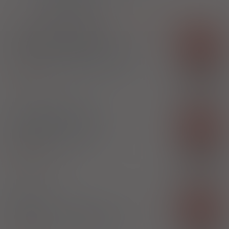
L04AA32
Apremilast
Apremilast Aristo
Rx-z
tabl. powl.
10 mg+ 20 mg+ 30 mg
4
szt. 10 mg+ 4 szt. 20 mg+ 19 szt. 30 mg ()
100%
Apremilast
X
Aristo Pharma Sp. z o.o.
Apremilast Aristo
Rx-z
tabl. powl.
30 mg
56 szt.
(Dopochwowo)
100%
Apremilast
X
Aristo Pharma Sp. z o.o.
Otezla
Rx-z
tabl. powl.
10/20/30 mg
27 szt. (4x10
mg; 4x20 mg; 19x30 mg) (Doustnie)