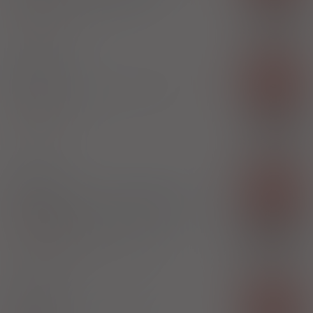
100%
Apremilast
X
Celgene Sp. z o.o.
Otezla
Rx-z
tabl. powl.
30 mg
56 szt. (Doustnie)
Apremilast
100%
Celgene Sp. z o.o.
X
Ozlam
Rx-z
tabl. powl.
10 mg+ 20 mg+ 30 mg
27 szt. (4 tabl. 10 mg + 4 tabl. 20 mg + 19
tabl. 30 mg) (Doustnie)
100%
Apremilast
164,00 zł
Zakłady Farmaceutyczne Polpharma SA
Ozlam
Rx-z