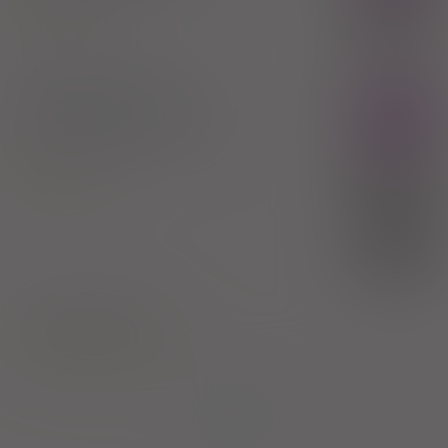
Chlortalidone
100%
Delfarma Sp. z o.o.
11,33 zł
®
Hygroton
- (IR)
Rx
tabl.
50 mg
20 szt. (Doustnie)
Chlortalidone
100%
Sun-Farm Sp. z o.o.
18,40 zł
(1)
30%
5,52 zł
1)
Nadciśnienie tętnicze
Pokaż wskazania z ChPL
Strona:
z
1