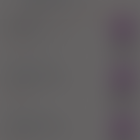
C03BA04
Chlortalidon
®
Hygroton
Rx
tabl.
50 mg
20 szt. (Doustnie)
Chlortalidone
100%
Farmak International Sp. z o.o.
8,28 zł
®
Hygroton
- (IR)
Rx
tabl.
50 mg
20 szt. (Doustnie)
Chlortalidone
100%
Inpharm Sp. z o.o.
14,28 zł
®
Hygroton
- (IR)
Rx
tabl.
50 mg
20 szt. (Doustnie)