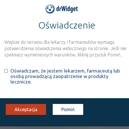
Oświadczenie
>
Wynik szukania dla frazy
''
Wyszukaj produkt
Nowe rejestracje
Wejście do serwisu dla lekarzy i farmaceutów wymaga
potwierdzenia oświadczenia widocznego na stronie. Jeśli nie
Szukaj
spełniasz wymienionych warunków, kliknij przycisk Pomiń.
Oświadczam, że jestem lekarzem, farmaceutą lub
Strona
1 z 1
Znaleziono wyników:
4
osobą prowadzącą zaopatrzenie w produkty
lecznicze.
ATC:
C
Układ sercowo-naczyniowy
C03
Leki moczopędne
Akceptacja
Pomiń
C03B
Leki tiazydopodobne
C03BA
Pochodne sulfonamidowe