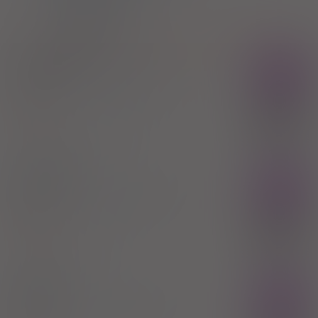
R01AX
Inne
R01AX06
Mupirocyna
®
Bactroban
Rx
maść do nosa
20 mg/g
1 tuba 3 g (Do
nosa)
100%
Mupirocin
59,00 zł
GlaxoSmithKline (Ireland) Limited
Mubactin
Rx
maść do nosa
20 mg/g
1 tuba 3 g (Do
nosa)
100%
Mupirocin
40,00 zł
SOLINEA SP.Z O.O.,SP.KOM
Mupina
Rx
maść do nosa
20 mg/g
1 op. 5 g (Do