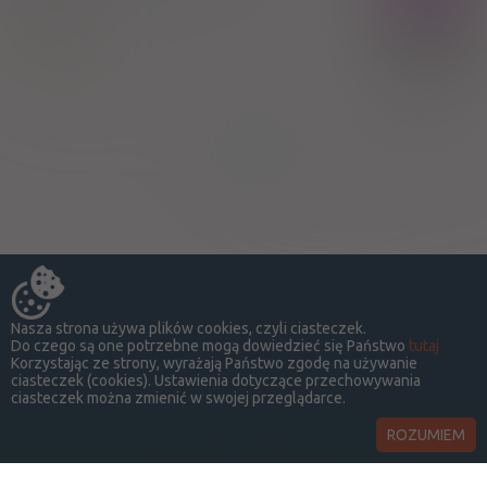
nosa)
100%
Mupirocin
85,99 zł
Solpharm Sp. z o.o.
Strona:
z
1
Nasza strona używa plików cookies, czyli ciasteczek.
Do czego są one potrzebne mogą dowiedzieć się Państwo
tutaj
Korzystając ze strony, wyrażają Państwo zgodę na używanie
ciasteczek (cookies). Ustawienia dotyczące przechowywania
ciasteczek można zmienić w swojej przeglądarce.
ROZUMIEM
LekSeek Polska ® 2014-2026