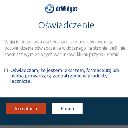
Oświadczenie
>
Wynik szukania dla frazy
''
Wyszukaj produkt
Nowe rejestracje
Wejście do serwisu dla lekarzy i farmaceutów wymaga
potwierdzenia oświadczenia widocznego na stronie. Jeśli nie
Szukaj
spełniasz wymienionych warunków, kliknij przycisk Pomiń.
Oświadczam, że jestem lekarzem, farmaceutą lub
Strona
1 z 1
Znaleziono wyników:
3
osobą prowadzącą zaopatrzenie w produkty
lecznicze.
ATC:
R
Układ oddechowy
R01
Leki stosowane donosowo
Akceptacja
Pomiń
R01A
Leki udrożniające nos i inne preparaty do
stosowania miejscowego