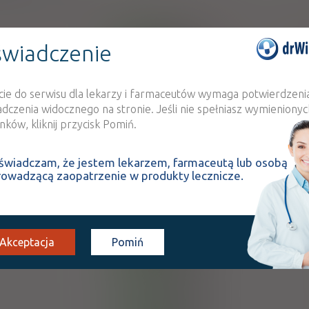
wiadczenie
100%
OTC
Bau
21,00 zł
cie do serwisu dla lekarzy i farmaceutów wymaga potwierdzeni
adczenia widocznego na stronie. Jeśli nie spełniasz wymienionyc
Et
100%
OTC
ków, kliknij przycisk Pomiń.
EMO-FARM 
25,00 zł
świadczam, że jestem lekarzem, farmaceutą lub osobą
rowadzącą zaopatrzenie w produkty lecznicze.
Et
100%
OTC
EMO-FARM 
17,00 zł
Akceptacja
Pomiń
100%
OTC
Bau
17,50 zł