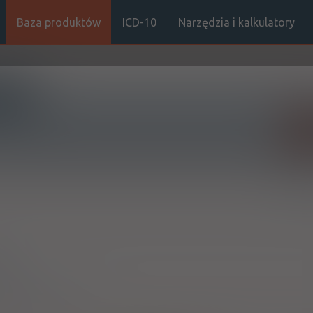
Baza produktów
ICD-10
Narzędzia i kalkulatory
Sz
Stro
śni
mieśni
osowania miejscowego