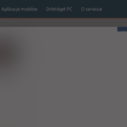
Aplikacje mobilne
DrWidget PC
O serwisie
facebook
ukaj
na
1 z 1