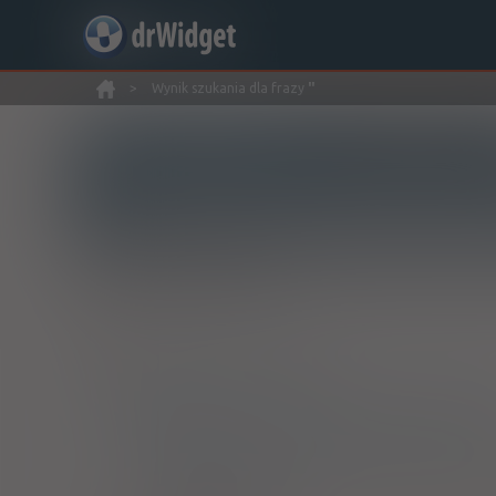
>
Wynik szukania dla frazy
''
Wyszukaj produkt
Nowe rejestracje
Znaleziono wyników:
7
ATC:
M
Układ mięśniowo-szkieletowy
M02
Leki stosowane miejscowo w bólach stawów i mię
M02A
Leki stosowane miejscowo w bólach stawów i 
M02AA
Niesteroidowe leki przeciwzapalne do st