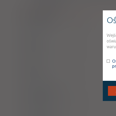
M02AA12
Naproksen
4Flex PureGel
Oś
żel
100 mg/g
1 tuba 100 g (Na skórę)
Wejś
oświ
Difortan
warun
żel
100 mg/g
1 op. 100 g (Na skórę)
O
p
Difortan
żel
100 mg/g
1 op. 50 g (Na skórę)
Naproxen EMO
żel
100 mg/g
1 tuba 100 g (Na skórę)