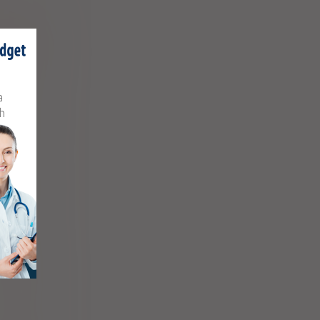
Naproxen
sch Health
a
h
ofenamate
Sp. z o.o.
ofenamate
Sp. z o.o.
Naproxen
sch Health