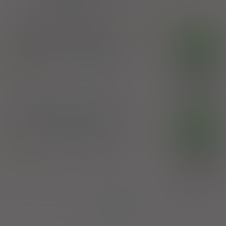
P02CC01
Pyrantel
PYRANTELUM OWIX
OTC
zaw. doust.
250 mg/5 ml
1 but. 15
ml (Doustnie)
100%
Pyrantel
24,88 zł
Zakłady Farmaceutyczne Polpharma SA
PYRANTELUM OWIX
OTC
tabl.
250 mg
3 szt. (Doustnie)
Pyrantel
100%
Zakłady Farmaceutyczne Polpharma SA
26,72 zł
Strona:
z
1