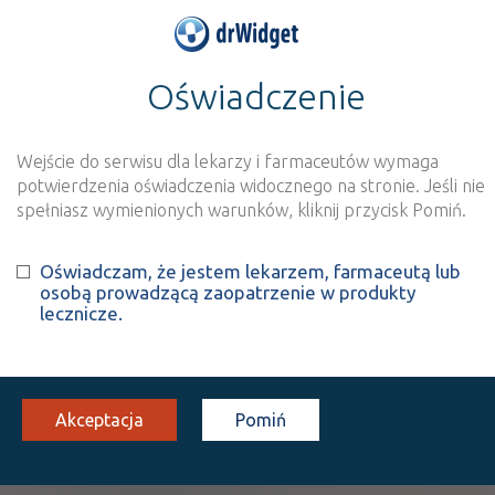
Oświadczenie
>
Wynik szukania dla frazy
''
Wyszukaj produkt
Nowe rejestracje
Wejście do serwisu dla lekarzy i farmaceutów wymaga
potwierdzenia oświadczenia widocznego na stronie. Jeśli nie
Szukaj
spełniasz wymienionych warunków, kliknij przycisk Pomiń.
Oświadczam, że jestem lekarzem, farmaceutą lub
Strona
1 z 1
Znaleziono wyników:
2
osobą prowadzącą zaopatrzenie w produkty
lecznicze.
ATC:
P
Leki przeciwpasożytnicze, owadobójcze i repelenty
P02
Leki stosowane w inwazjach pasożytniczych
Akceptacja
Pomiń
P02C
Leki przeciw nicieniom
P02CC
Pochodne tetrahydropirymidyny