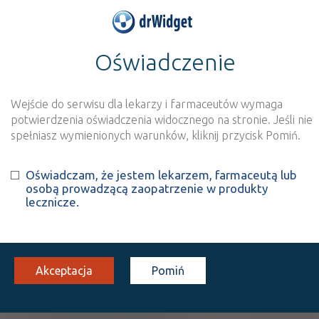
Oświadczenie
>
Wynik szukania dla frazy
''
Wyszukaj produkt
Nowe rejestracje
Wejście do serwisu dla lekarzy i farmaceutów wymaga
potwierdzenia oświadczenia widocznego na stronie. Jeśli nie
Szukaj
spełniasz wymienionych warunków, kliknij przycisk Pomiń.
Oświadczam, że jestem lekarzem, farmaceutą lub
Strona
1 z 1
Znaleziono wyników:
5
osobą prowadzącą zaopatrzenie w produkty
lecznicze.
ATC:
A12
Związki mineralne
A12C
Pozostałe związki mineralne
Akceptacja
Pomiń
A12CC
Preparaty magnezu
A12CC02
Siarczan magnezu