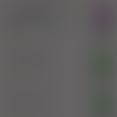
Injectio Magnesii sulfurici
Rx
20% Polpharma
inj. [roztw.]
200 mg/ml
10 amp. 10
100%
ml (Iniekcje)
26,73 zł
Magnesium sulphate
Zakłady Farmaceutyczne Polpharma SA
Magnezu siarczan
OTC
prosz.
1 op. 100 g (Doustnie)
Magnesium sulphate
100%
Przedsiębiorstwo Produkcji Farmaceutycznej
19,33 zł
Hasco-Lek SA
Magnezu siarczan
OTC
prosz.
1 op. 25 g (Doustnie)
Magnesium sulphate
100%