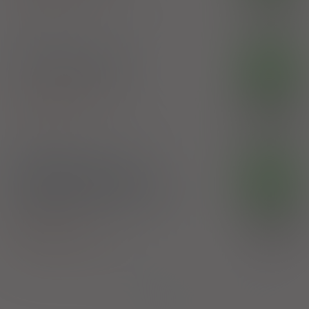
Przedsiębiorstwo Produkcji Farmaceutycznej
6,11 zł
Hasco-Lek SA
Magnezu siarczan
OTC
prosz.
1 op. 50 g (Doustnie)
Magnesium sulphate
100%
Przedsiębiorstwo Produkcji Farmaceutycznej
12,92 zł
Hasco-Lek SA
Magnezu siarczan
OTC
siedmiowodny Aflofarm
prosz. do przyg. roztw. doust.
1 op. 25 g
100%
(Doustnie)
4,01 zł
Magnesium sulphate
Aflofarm Farmacja Polska Sp. z o.o.
Strona:
z
1