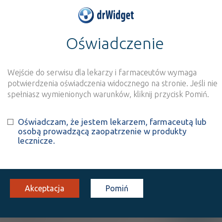
Oświadczenie
>
Wynik szukania dla frazy
''
Wyszukaj produkt
Nowe rejestracje
Wejście do serwisu dla lekarzy i farmaceutów wymaga
potwierdzenia oświadczenia widocznego na stronie. Jeśli nie
Szukaj
spełniasz wymienionych warunków, kliknij przycisk Pomiń.
Oświadczam, że jestem lekarzem, farmaceutą lub
Strona
1 z 1
Znaleziono wyników:
1
osobą prowadzącą zaopatrzenie w produkty
lecznicze.
INN: Abciximab
Nazwa polska:
Abcyksymab
| Nazwa łacińska:
Abciximabum
Akceptacja
Pomiń
®
ReoPro
Lz
inj. [roztw.]
2 mg/ml
1 fiol. 5 ml
(Iniekcje)