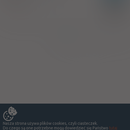
100%
Abciximab
-
Janssen Biologics B.V.
Strona:
z
1
Nasza strona używa plików cookies, czyli ciasteczek.
Do czego są one potrzebne mogą dowiedzieć się Państwo
tutaj