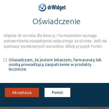
Oświadczenie
>
Wynik szukania dla frazy
''
Wyszukaj produkt
Nowe rejestracje
Wejście do serwisu dla lekarzy i farmaceutów wymaga
potwierdzenia oświadczenia widocznego na stronie. Jeśli nie
Szukaj
spełniasz wymienionych warunków, kliknij przycisk Pomiń.
Oświadczam, że jestem lekarzem, farmaceutą lub
Strona
1 z 1
Znaleziono wyników:
1
osobą prowadzącą zaopatrzenie w produkty
lecznicze.
INN: Acetazolamide
Nazwa polska:
Acetazolamid
| Nazwa łacińska:
Acetazolamidum
Akceptacja
Pomiń
Diuramid
Rx
tabl.
250 mg
30 szt. (Doustnie)