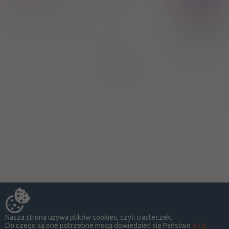
Acetazolamide
100%
Zakłady Farmaceutyczne Polpharma SA
26,56 zł
Strona:
z
1
Nasza strona używa plików cookies, czyli ciasteczek.
Do czego są one potrzebne mogą dowiedzieć się Państwo
tutaj