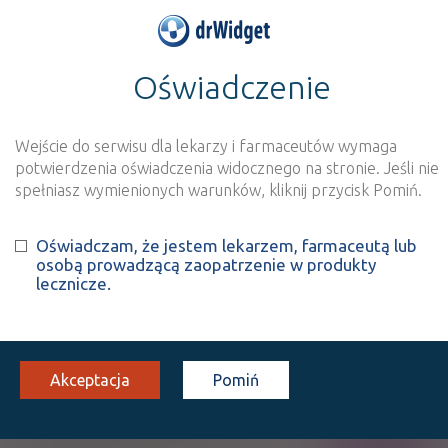
Oświadczenie
>
Wynik szukania dla frazy
''
Wyszukaj produkt
Nowe rejestracje
Wejście do serwisu dla lekarzy i farmaceutów wymaga
potwierdzenia oświadczenia widocznego na stronie. Jeśli nie
Szukaj
spełniasz wymienionych warunków, kliknij przycisk Pomiń.
Oświadczam, że jestem lekarzem, farmaceutą lub
Strona
1 z 1
Znaleziono wyników:
2
osobą prowadzącą zaopatrzenie w produkty
lecznicze.
INN: Acetylsalicylic acid + Pseudoephedrine
hydrochloride
Nazwa polska:
Kwas acetylosalicylowy + Pseudoefedryny
chlorowodorek
| Nazwa łacińska:
Acidum acetylsalicylicum
Akceptacja
Pomiń
+ Pseudoephedrini hydrochloridum
®
Aspirin
Complex Hot