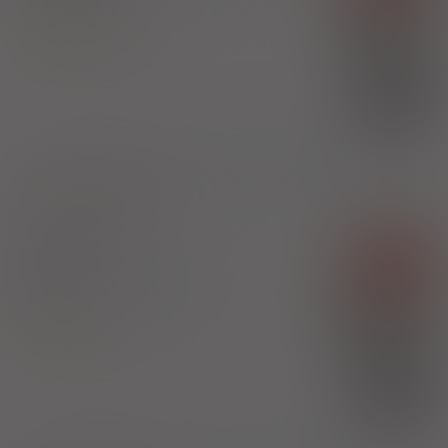
fiol. 7 ml (Iniekcje)
100%
Amivantamab
6273,89 zł
Janssen-Cilag International N.V.
(1)
B
bezpł.
1)
Program lekowy: leczenie niedrobnokomórkowego raka płuca
Pokaż wskazania z ChPL
Rybrevant
Rx-z
inj. [roztw.]
1600 mg
1 fiol. 10 ml
(Iniekcje)
100%
Amivantamab
28680,65 zł
Janssen-Cilag International N.V.
(1)
B
bezpł.