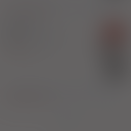
1)
Program lekowy: leczenie niedrobnokomórkowego raka płuca
Pokaż wskazania z ChPL
Rybrevant
Rx-z
inj. [roztw.]
2240 mg
1 fiol. 14 ml
(Iniekcje)
100%
Amivantamab
40040,11 zł
Janssen-Cilag International N.V.
(1)
B
bezpł.
1)
Program lekowy: leczenie niedrobnokomórkowego raka płuca
Pokaż wskazania z ChPL
Strona:
z
1