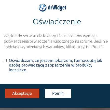
Oświadczenie
>
Wynik szukania dla frazy
''
Wyszukaj produkt
Nowe rejestracje
Wejście do serwisu dla lekarzy i farmaceutów wymaga
potwierdzenia oświadczenia widocznego na stronie. Jeśli nie
Szukaj
spełniasz wymienionych warunków, kliknij przycisk Pomiń.
Oświadczam, że jestem lekarzem, farmaceutą lub
Strona
1 z 1
Znaleziono wyników:
3
osobą prowadzącą zaopatrzenie w produkty
lecznicze.
INN: Amivantamab
Nazwa polska:
Amiwantamab
| Nazwa łacińska:
Amivantamabum
Akceptacja
Pomiń
Rybrevant
Rx-z
inf. [konc. do sporz. roztw.]
350 mg
1