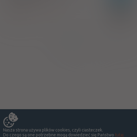
fiol. (Iniekcje)
100%
Antithymocyte immunoglobulin
-
Sanofi B.V.
Strona:
z
1
Nasza strona używa plików cookies, czyli ciasteczek.
Do czego są one potrzebne mogą dowiedzieć się Państwo
tutaj