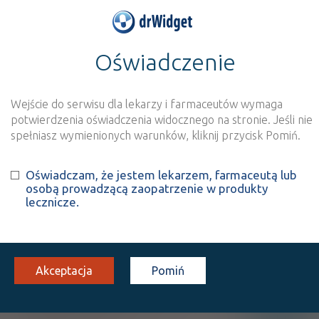
Oświadczenie
>
Wynik szukania dla frazy
''
Wyszukaj produkt
Nowe rejestracje
Wejście do serwisu dla lekarzy i farmaceutów wymaga
potwierdzenia oświadczenia widocznego na stronie. Jeśli nie
Szukaj
spełniasz wymienionych warunków, kliknij przycisk Pomiń.
Oświadczam, że jestem lekarzem, farmaceutą lub
Strona
1 z 1
Znaleziono wyników:
1
osobą prowadzącą zaopatrzenie w produkty
lecznicze.
INN: Antithymocyte immunoglobulin
Nazwa polska:
Immunoglobulina antylimfocytowa
| Nazwa
łacińska:
Antilymphocyte immunoglobulin
Akceptacja
Pomiń
Thymoglobuline
Lz
inf. [prosz. do przyg. roztw.]
25 mg
1