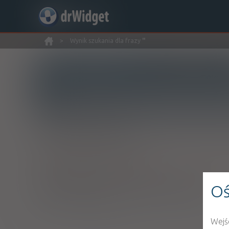
>
Wynik szukania dla frazy
''
Wyszukaj produkt
Nowe rejestracje
Znaleziono wyników:
1
INN: Bacillus subtilis Rosell
®
SIBOSgastrin
- suplement diety
Oś
kaps.
20 szt. (Doustnie)
Wejś