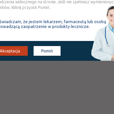
adczenia widocznego na stronie. Jeśli nie spełniasz wymienionyc
ków, kliknij przycisk Pomiń.
Strona:
z
1
świadczam, że jestem lekarzem, farmaceutą lub osobą
rowadzącą zaopatrzenie w produkty lecznicze.
Akceptacja
Pomiń