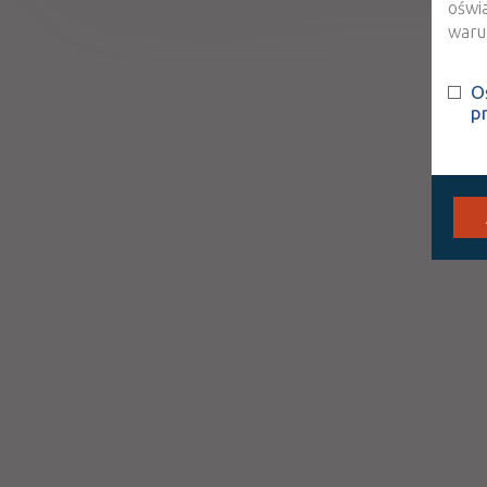
oświ
warun
O
p