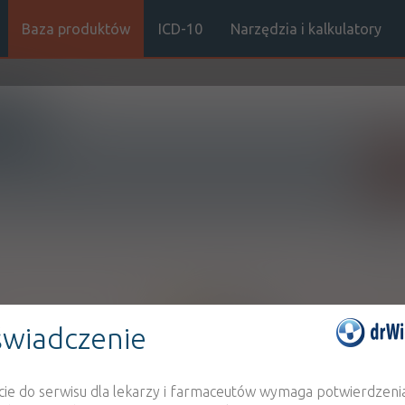
Baza produktów
ICD-10
Narzędzia i kalkulatory
Sz
Stro
,
wiadczenie
Bacillus subtilis Rosell
En
100%
SD
faeciu
43,86 zł
URGO 
cie do serwisu dla lekarzy i farmaceutów wymaga potwierdzeni