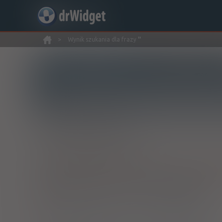
>
Wynik szukania dla frazy
''
Wyszukaj produkt
Nowe rejestracje
Znaleziono wyników:
8
INN: Bifidobacterium lactis
Nazwa polska:
Liofilizowane probiotyczne szczepy bak
®
Acidolac
Junior
- suplement diety
tabl. [smak białej czekolady]
20 szt. (Doustnie)