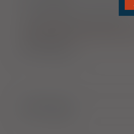
kaps.
40 szt. (Doustnie)
INN: Bifidobacterium lactis FloraActive 32269
Nazwa polska:
Bifidobacterium lactis FloraActive 322
Osłonka Gastro
prosz.
20 sasz. (Doustnie)
Osłonka Normal
kaps.
10 szt. (Doustnie)