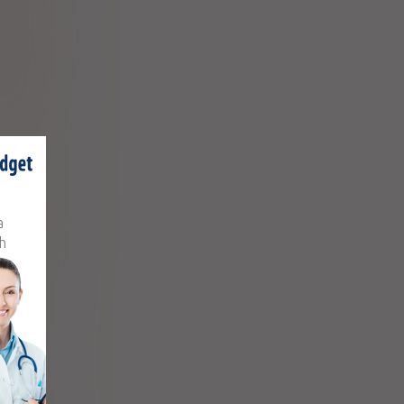
ctobacillus
acidophilus
ceutyczne
pharma SA
ctobacillus
reuteri
 Sp. z o.o.
ctobacillus
a
acidophilus
h
Solgar
rium lactis
Sp. z o.o.
rium lactis