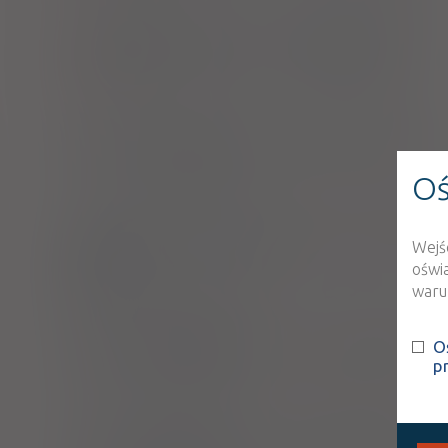
®
Acidolac
Junior
- suplement diety
tabl. [smak truskawkowy]
20 szt. (Doustnie)
Enteroprobio IBS
- suplement diety
kaps.
32 szt. (Doustnie)
Oś
Jelitowa Flora Bakteryjna
- supleme
Wejś
diety
oświ
warun
kaps.
60 szt. (Doustnie)
®
Sanprobi 4 Enteric
- suplement die
O
p
kaps.
20 szt. (Doustnie)
®
Sanprobi Barrier
- suplement diety