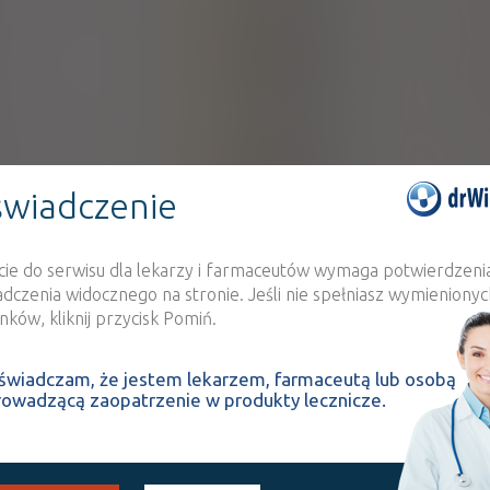
,
Bifidobacterium lactis
La
100%
SD
35,65 zł
Zakłady Farma
Pol
,
Bifidobacterium lactis
La
100%
SD
22,00 zł
wiadczenie
Farmina
nt
,
Bifidobacterium lactis
La
100%
cie do serwisu dla lekarzy i farmaceutów wymaga potwierdzeni
SD
57,00 zł
adczenia widocznego na stronie. Jeśli nie spełniasz wymienionyc
ków, kliknij przycisk Pomiń.
ty
Bifidobacte
świadczam, że jestem lekarzem, farmaceutą lub osobą
100%
SD
rowadzącą zaopatrzenie w produkty lecznicze.
SANUM POLSKA 
33,70 zł
Bifidobacte
100%