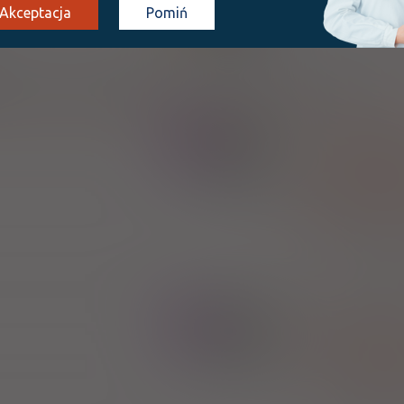
SD
Akceptacja
Pomiń
SANUM POLSKA 
29,90 zł
69
| Nazwa łacińska:
Bifidobacterium lactis FloraActive 32269
,
Ascorbic acid
Bifid
100%
ŚŻ
bifidum FloraAct
27,00 zł
Bifidobacterium lactis 
,
32269
Bifidobacter
,
FloraActive 32409
La
acidophilus FloraAct
Lactobacillus rhamnosus 
Apotex Inc. 
Przedstawicielstw
,
Ascorbic acid
Bifidobacte
100%
ŚŻ
,
FloraActive 32269
La
13,50 zł
plantarum FloraAct
Lactobacillus rhamnosus 
,
19070-2
Str
thermophilus FloraAc