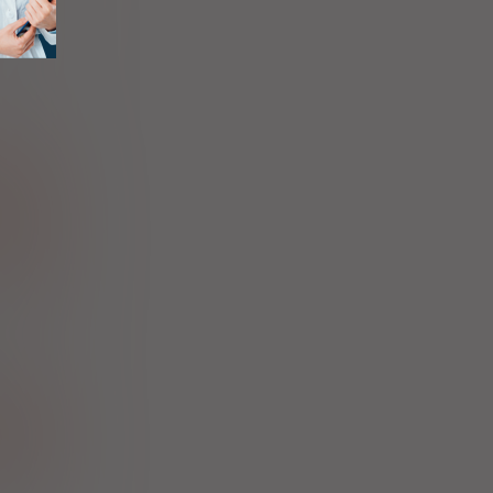
Sp. z o.o.
obacterium
,
ive 32403
FloraActive
ium longum
ctobacillus
,
ive 32418
FloraActive
19070-2
Korporacja
o w Polsce
rium lactis
ctobacillus
,
ive 32383
FloraActive
eptococcus
tive 32319