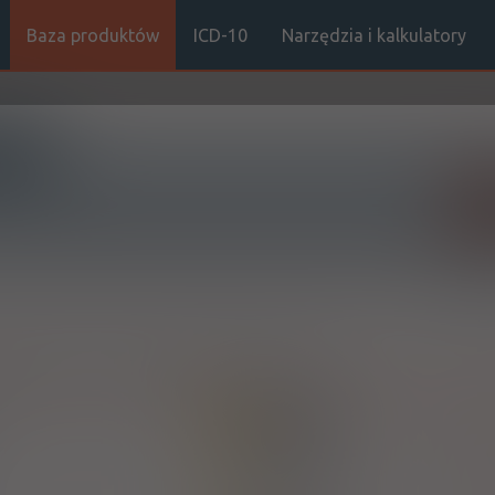
Baza produktów
ICD-10
Narzędzia i kalkulatory
Sz
Stro
terii
| Nazwa łacińska:
Bifidobacterium lactis
,
Bifidobacterium lactis
La
100%
SD
38,96 zł
Zakłady Farma
Pol