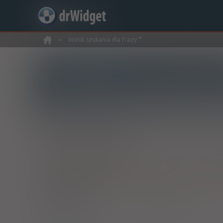
>
Wynik szukania dla frazy
''
Wyszukaj produkt
Nowe rejestracje
Znaleziono wyników:
9
INN: Convallaria extract
Nazwa polska:
Wyciąg z konwalii
| Nazwa łacińska:
Conv
®
Cardiacol
C
krople doustne [roztw.]
1 but. 40 g (Doustnie)