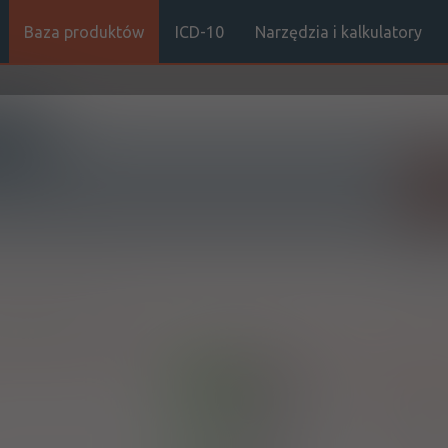
Baza produktów
ICD-10
Narzędzia i kalkulatory
Sz
Stro
allariae extractum
Convallaria extract
100%
OTC
,
extract
Valeri
X
Przedsiębiorstwo
Farmaceutyc