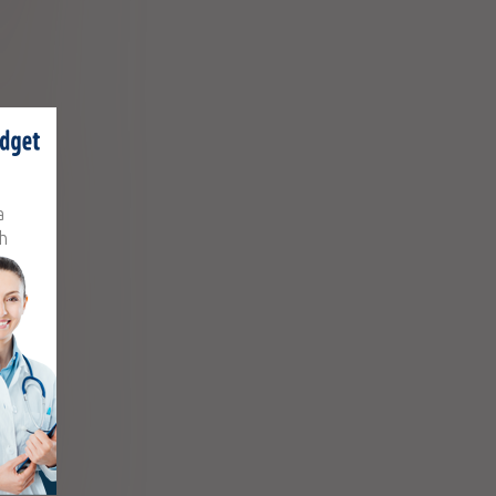
ria extract
Zielarskie
rbapol" SA
,
Hawthorn
,
Troxerutin
Zielarskie
a
rbapol" SA
h
,
Hawthorn
ana extract
Zielarskie
rbapol" SA
,
Hawthorn
ana extract
 Produkcji
sco-Lek SA
,
Hawthorn