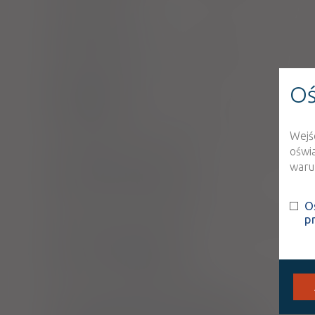
Convafort
tabl. draż.
15,7 mg
30 szt. (Doustnie)
Oś
Kelicardina
krople doustne
1 but. 40 g (Doustnie)
Wejś
oświ
Krople Nasercowe
warun
płyn doust.
1 op. 35 g (Doustnie)
O
p
Krople nasercowe
krople
1 op. 35 g (Doustnie)