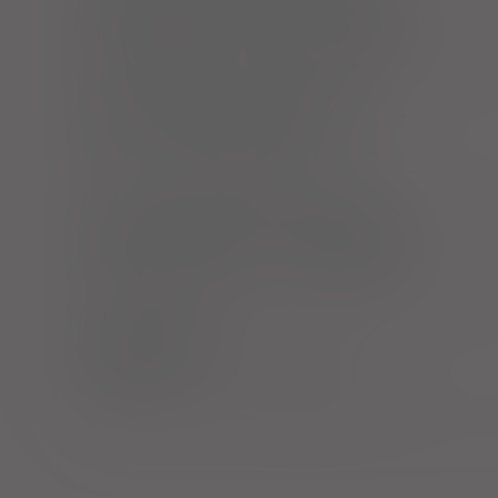
Krople nasercowe Aflofarm
krople doustne [roztw.]
1 but. 30 g (Doustnie)
Krople nasercowe Amara
krople
1 op. 30 g (Doustnie)
Krople nasercowe Cardiacol
krople doustne [roztw.]
1 but. 30 g (Doustnie)
Neocardina
krople doustne
1 but. 40 g (Doustnie)