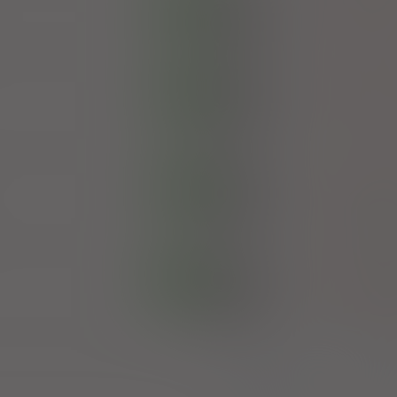
100%
OTC
,
extract
Valeri
2,92 zł
Aflofarm Farmacja Polska 
Convallaria extract
100%
OTC
,
extract
Valeri
2,08 zł
Zakład Farmaceutyczn
Convallaria extract
100%
OTC
,
extract
Valeri
2,60 zł
Przedsiębiorstwo
Farmaceutyc
Convallaria extract
100%
OTC
,
extract
Valeri
11,48 zł
Wrocławskie Zakłady 
"He
Strona:
z
1