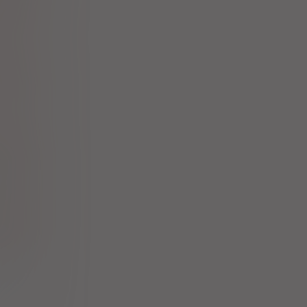
ana extract
Sp. z o.o.
,
Hawthorn
ana extract
y "Amara"
Sp. z o.o.
,
Hawthorn
ana extract
 Produkcji
znej GEMI
,
Hawthorn
ana extract
Zielarskie
rbapol" SA