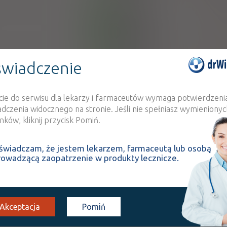
Convalla
100%
OTC
Wrocławskie Zakłady 
11,62 zł
"He
wiadczenie
Convallaria extract
100%
OTC
extract
13,97 zł
Wrocławskie Zakłady 
cie do serwisu dla lekarzy i farmaceutów wymaga potwierdzeni
"He
adczenia widocznego na stronie. Jeśli nie spełniasz wymienionyc
ków, kliknij przycisk Pomiń.
Convallaria extract
100%
OTC
,
extract
Valeri
3,02 zł
Krakowskie Zakłady 
świadczam, że jestem lekarzem, farmaceutą lub osobą
"He
rowadzącą zaopatrzenie w produkty lecznicze.
Convallaria extract
100%
OTC
,
extract
Valeri
3,29 zł
Przedsiębiorstwo
Farmaceutycznej Ha
Akceptacja
Pomiń
Convallaria extract