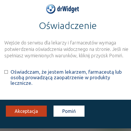
Oświadczenie
>
Wynik szukania dla frazy
''
Wyszukaj produkt
Nowe rejestracje
Wejście do serwisu dla lekarzy i farmaceutów wymaga
potwierdzenia oświadczenia widocznego na stronie. Jeśli nie
Szukaj
spełniasz wymienionych warunków, kliknij przycisk Pomiń.
Oświadczam, że jestem lekarzem, farmaceutą lub
Strona
1 z 1
Znaleziono wyników:
1
osobą prowadzącą zaopatrzenie w produkty
lecznicze.
INN: Phenyl salicylate
Nazwa polska:
Salicylan fenylu
| Nazwa łacińska:
Phenylum
salicylicum
Akceptacja
Pomiń
Urosal
OTC
tabl.
300+ 300 mg
20 szt. (Doustnie)