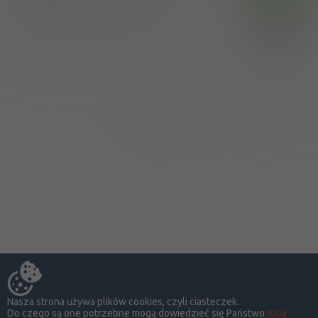
Methenamine
,
Phenyl salicylate
100%
Zakłady Chemiczno-Farmaceutyczne "VIS" Sp.
21,44 zł
z o.o.
Strona:
z
1
Nasza strona używa plików cookies, czyli ciasteczek.
Do czego są one potrzebne mogą dowiedzieć się Państwo
tutaj