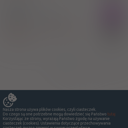
®
Roxiper
Rx
tabl. powl.
20/4/1,25 mg
30 szt.
(Doustnie)
100%
Rosuvastatin + Perindopril tert-butyloamine +
Indapamide
27,08 zł
Krka Polska Sp. z o.o.
Strona:
z
1
Nasza strona używa plików cookies, czyli ciasteczek.
Do czego są one potrzebne mogą dowiedzieć się Państwo
tutaj
Korzystając ze strony, wyrażają Państwo zgodę na używanie
ciasteczek (cookies). Ustawienia dotyczące przechowywania
ciasteczek można zmienić w swojej przeglądarce.