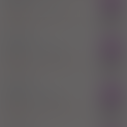
Rx
tabl. powl.
10/8/2,5 mg
30 szt.
(Doustnie)
100%
Rosuvastatin + Perindopril tert-butyloamine +
Indapamide
37,44 zł
Krka Polska Sp. z o.o.
®
Roxiper
Rx
tabl. powl.
10/4/1,25 mg
30 szt.
(Doustnie)
100%
Rosuvastatin + Perindopril tert-butyloamine +
Indapamide
23,90 zł
Krka Polska Sp. z o.o.
®
Roxiper
Rx
tabl. powl.
20/8/2,5 mg
30 szt.
(Doustnie)
100%
Rosuvastatin + Perindopril tert-butyloamine +
Indapamide
38,23 zł
Krka Polska Sp. z o.o.