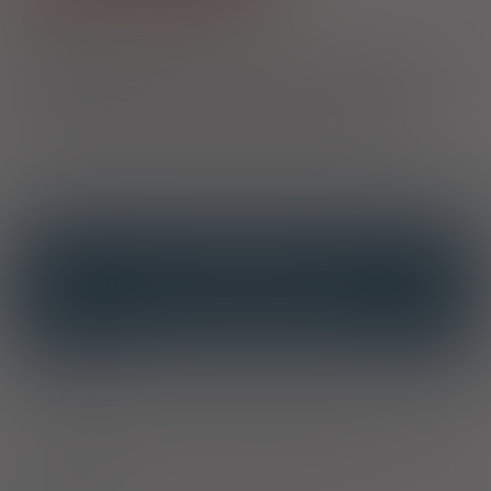
1)
Zespół pęcherza nadreaktywnego
2)
Pacjenci 65+
Przysługuje uprawnionym pacjentom we wskazaniach określonych w
decyzji o objęciu refundacją. Jeżeli lek jest refundowany we
wszystkich zarejestrowanych wskazaniach, to jest w nich
wszystkich bezpłatny dla pacjenta. Jeżeli natomiast lek jest
refundowany w określonych wskazaniach, to jest bezpłatny dla
seniorów tylko i wyłącznie w tych właśnie wskazaniach.
OPIS
INTERAKCJE
INTERAKCJE Z SUBSTANCJAMI CZYNNYMI
INTERAKCJE Z WIELOMA PRODUKTAMI
Wskazania
Leczenie objawowe naglącego nietrzymania moczu i/lub
częstomoczu oraz parcia naglącego, które mogą występować u
pacjentów z zespołem pęcherza nadreaktywnego.