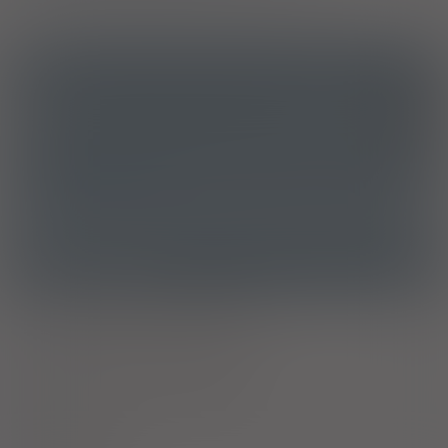
ICD10
Inne określone zaburzenia pęcherza moczowego
N32.8
ATC
G04BD08 - Solifenacyna
Ostrzeżenia specjalne
Ciąża - trymestr 1 - Kategoria C
Ciąża - trymestr 2 - Kategoria C
Ciąża - trymestr 3 - Kategoria C
Wykaz B