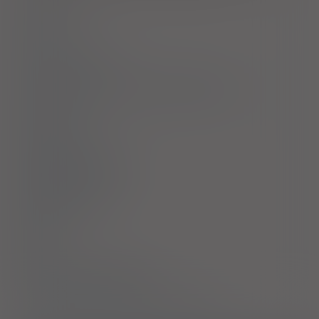
Dawkowanie
Uwagi
Przeciwwskazania
Ostrzeżenia specjalne / Środki ostrożności
Interakcje
Ciąża i laktacja
Działania niepożądane
Przedawkowanie
Działanie
Skład
Podmiot Odpowiedzialny
Pozwolenie na dopuszczenie do obrotu