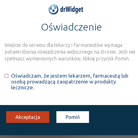
Oświadczenie
>
Baza produktów
>
Informacja o produkcie
Afenix
Wejście do serwisu dla lekarzy i farmaceutów wymaga
Szukaj
Wyszukaj produkt
potwierdzenia oświadczenia widocznego na stronie. Jeśli nie
spełniasz wymienionych warunków, kliknij przycisk Pomiń.
Afenix
Oświadczam, że jestem lekarzem, farmaceutą lub
osobą prowadzącą zaopatrzenie w produkty
Solifenacin succinate
lecznicze.
tabl. powl.
5 mg
30 szt.
Doustnie
(1)
(2)
100%
30%
S
Rx
20,52
7,22
bezpł.
Akceptacja
Pomiń
Pokaż wszystkie dawki leku